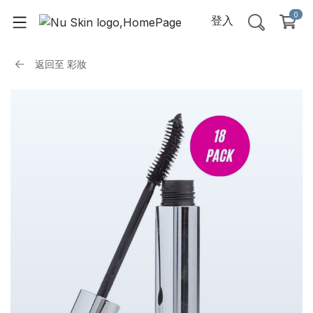
0
登入
返回至
彩妝