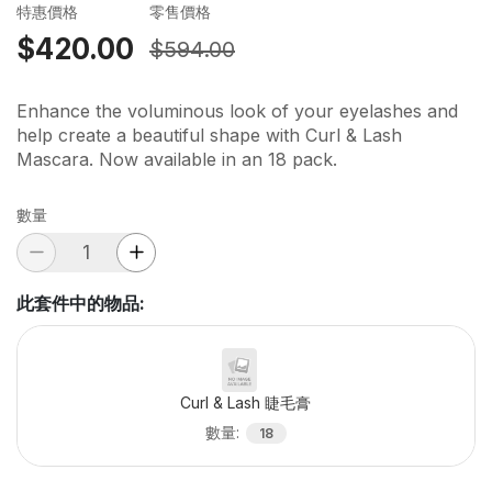
特惠價格
零售價格
$420.00
$594.00
Enhance the voluminous look of your eyelashes and
help create a beautiful shape with Curl & Lash
Mascara. Now available in an 18 pack.
數量
此套件中的物品
:
Curl & Lash 睫毛膏
數量
:
18