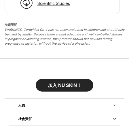
Scientific Studies
免責聲明
WARNINGS: CordyMax Cs-4 has not been evaluated in children and should only
be used by adults. Because there are not adequate and well controlled studies
in pregnant or lactating women, this product should not be used during
pregnancy or lactation without the advice of a physician.
加入 NU SKIN！
人員
社會責任