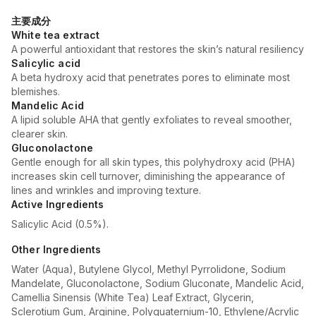
主要成分
White tea extract
A powerful antioxidant that restores the skin’s natural resiliency
Salicylic acid
A beta hydroxy acid that penetrates pores to eliminate most
blemishes.
Mandelic Acid
A lipid soluble AHA that gently exfoliates to reveal smoother,
clearer skin.
Gluconolactone
Gentle enough for all skin types, this polyhydroxy acid (PHA)
increases skin cell turnover, diminishing the appearance of
lines and wrinkles and improving texture.
Active Ingredients
Salicylic Acid (0.5%).
Other Ingredients
Water (Aqua), Butylene Glycol, Methyl Pyrrolidone, Sodium
Mandelate, Gluconolactone, Sodium Gluconate, Mandelic Acid,
Camellia Sinensis (White Tea) Leaf Extract, Glycerin,
Sclerotium Gum, Arginine, Polyquaternium-10, Ethylene/Acrylic