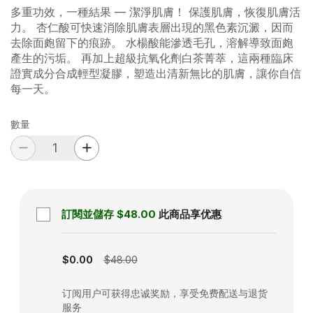
多重功效，一種結果 — 潔淨肌膚！ 保護肌膚，恢復肌膚活
力。 杏仁酸可快速消除肌膚表層出現的黑色素沉澱，因而
去除面皰留下的痕跡。 水楊酸能滲透毛孔，溶解導致面皰
產生的污垢。 再加上超級抗氧化劑白茶菁萃，這兩種臨床
證實成分合成輕型凝膠，塑造出清新無比的肌膚，讓你自信
每一天。
數量
訂閱並儲存
$48.00
此商品享优惠
Subscription disabled
$0.00
$48.00
订阅用户可获得忠诚奖励，享受免费配送与退货
服务