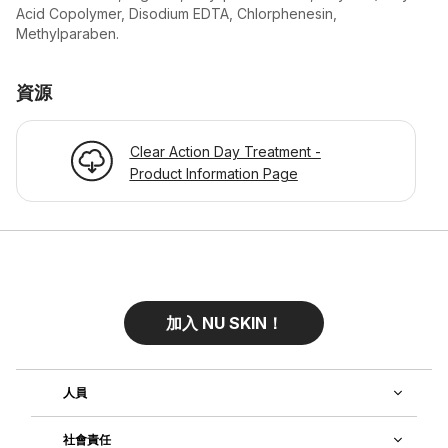
Acid Copolymer, Disodium EDTA, Chlorphenesin,
Methylparaben.
資源
Clear Action Day Treatment -
Product Information Page
加入 NU SKIN！
人員
社會責任