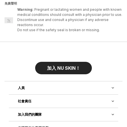
免責聲明
Warning:
Pregnant or lactating women and people with known
medical conditions should consult with a physician prior to use.
Discontinue use and consult a physician if any adverse
reactions occur.
Do not use if the safety seal is broken or missing.
加入 NU SKIN！
人員
社會責任
加入我們的團隊