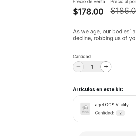
Precio de venta
Precio al po
$186.
$178.00
As we age, our bodies’ ab
decline, robbing us of you
Cantidad
Artículos en este kit
:
ageLOC® Vitality
Cantidad
:
2