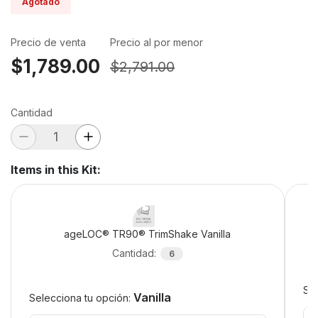
Agotado
Precio de venta
Precio al por menor
$1,789.00
$2,791.00
Cantidad
Items in this Kit
:
ageLOC® TR90® TrimShake Vanilla
Cantidad
:
6
Sel
Vanilla
Selecciona tu opción: