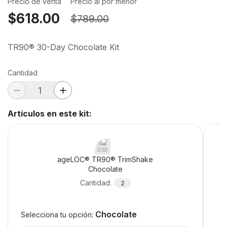
Precio de venta
Precio al por menor
$618.00
$789.00
TR90® 30-Day Chocolate Kit
Cantidad
Artículos en este kit
:
ageLOC® TR90® TrimShake
Chocolate
Cantidad
:
2
Chocolate
Selecciona tu opción: