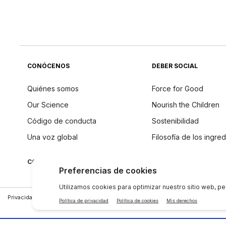
CONÓCENOS
DEBER SOCIAL
Quiénes somos
Force for Good
Our Science
Nourish the Children
Código de conducta
Sostenibilidad
Una voz global
Filosofía de los ingre
CONECTAR CON NU SKIN
Privacidad
|
Legal Center
|
Terms of Use
|
Compañía
|
Contáctenos
|
Derechos