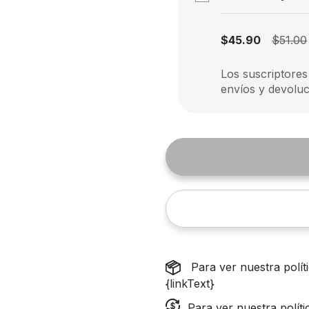
Subscription disabled
$45.90
$51.00
Los suscriptores
envíos y devoluc
Para ver nuestra polí
{linkText}
Para ver nuestra polít