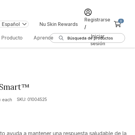
Registrarse
0
| Español
Nu Skin Rewards
/
Iniciar
e Producto
Aprende
sesión
-Smart™
SKU: 01004525
) each
to ayuda a mantener una respuesta saludable de la