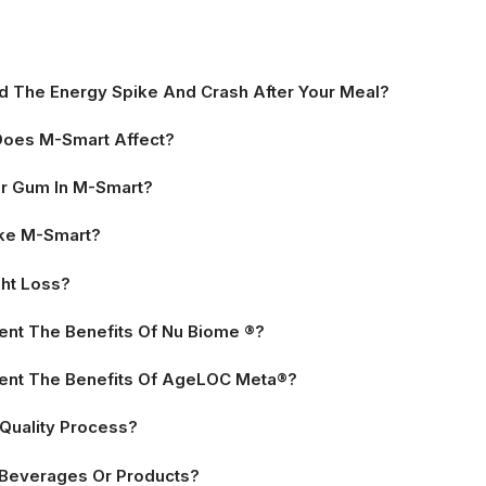
 The Energy Spike And Crash After Your Meal?
Does M-Smart Affect?
ar Gum In M-Smart?
ake M-Smart?
ht Loss?
t The Benefits Of Nu Biome ®?
nt The Benefits Of AgeLOC Meta®?
Quality Process?
 Beverages Or Products?