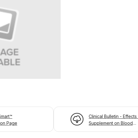
mart™
Clinical Bulletin - Effects
ion Page
Supplement on Blood
Glucose Control