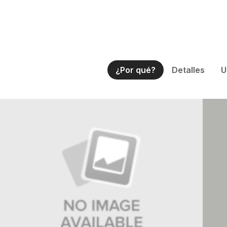
¿Por qué?
Detalles
U