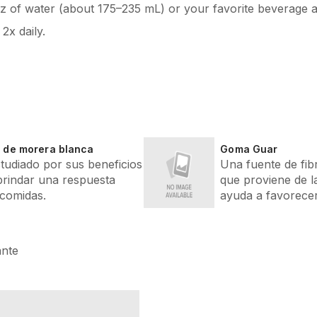
oz of water (about 175–235 mL) or your favorite beverage a
2x daily.
a de morera blanca
Goma Guar
tudiado por sus beneficios
Una fuente de fib
brindar una respuesta
que proviene de l
 comidas.
ayuda a favorecer 
ante