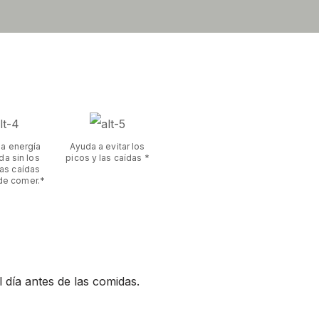
na energía
Ayuda a evitar los
da sin los
picos y las caídas *
las caídas
de comer.*
 día antes de las comidas.