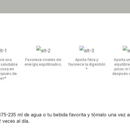
ce una
Favorece niveles de
Aporta fibra y
Aporta u
 saludable
energía equilibrados.
favorece la digestión
equilibra
ucosa en
*
picos ni 
espués de
después 
er*
5-235 ml de agua o tu bebida favorita y tómalo una vez al
veces al día.