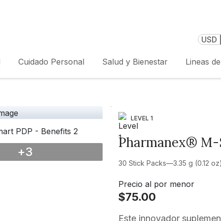
USD 
l
Cuidado Personal
Salud y Bienestar
Lineas d
LEVEL 1
Pharmanex® M
+
3
30 Stick Packs—3.35 g (0.12 oz
Precio al por menor
$75.00
Este innovador suplemen