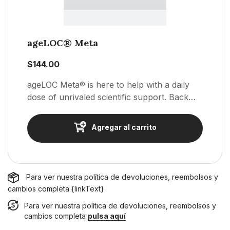
ageLOC® Meta
$144.00
ageLOC Meta® is here to help with a daily
dose of unrivaled scientific support. Backed
by seven years of groundbreaking,
exclusive-to-Nu Skin research, it’s powered
Agregar al carrito
by anthocyanins— natural health-beneficial
compounds found in the deepest purple
berries and black rice.
Para ver nuestra política de devoluciones, reembolsos y
cambios completa {linkText}
Para ver nuestra política de devoluciones, reembolsos y
cambios completa
pulsa aquí