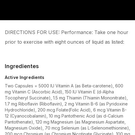
DIRECTIONS FOR USE: Performance: Take one hour
prior to exercise with eight ounces of liquid as listed:
Ingredientes
Active Ingredients
Two Capsules = 5000 IU Vitamin A (as Beta-carotene), 600
mg Vitamin C (Ascorbic Acid), 150 IU Vitamin E (d-Alpha
Tocopheryl Succinate), 1.5 mg Thiamin (Thiamin Mononitrate),
1.7 mg Riboflavin (Riboflavin), 2 mg Vitamin B-6 (as Pyridoxine
Hydrochloride), 200 mcg Folate(Folic Acid), 6 mcg Vitamin B-
12 (Cyanocobalamin), 10 mg Pantothenic Acid (as d-Calcium
Pantothenate), 120 mg Magnesium (as Magnesium Aspartate,
Magnesium Oxide), 70 mcg Selenium (as L-Selenomethionine),
200 mcg Chromium (as Chromium Nicotinate Glycinate), 100 mg