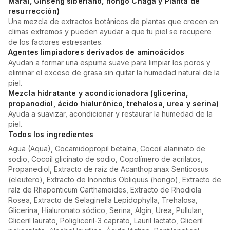
Maral, Ginseng siberiano, hongo Chaga y Planta de
resurrección)
Una mezcla de extractos botánicos de plantas que crecen en
climas extremos y pueden ayudar a que tu piel se recupere
de los factores estresantes.
Agentes limpiadores derivados de aminoácidos
Ayudan a formar una espuma suave para limpiar los poros y
eliminar el exceso de grasa sin quitar la humedad natural de la
piel.
Mezcla hidratante y acondicionadora (glicerina,
propanodiol, ácido hialurónico, trehalosa, urea y serina)
Ayuda a suavizar, acondicionar y restaurar la humedad de la
piel.
Todos los ingredientes
Agua (Aqua), Cocamidopropil betaína, Cocoil alaninato de
sodio, Cocoil glicinato de sodio, Copolímero de acrilatos,
Propanediol, Extracto de raíz de Acanthopanax Senticosus
(eleutero), Extracto de Inonotus Obliquus (hongo), Extracto de
raíz de Rhaponticum Carthamoides, Extracto de Rhodiola
Rosea, Extracto de Selaginella Lepidophylla, Trehalosa,
Glicerina, Hialuronato sódico, Serina, Algin, Urea, Pullulan,
Gliceril laurato, Poligliceril-3 caprato, Lauril lactato, Gliceril