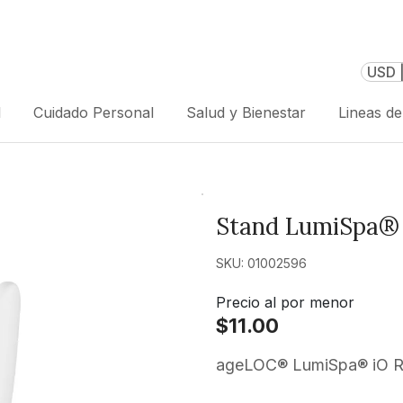
USD 
l
Cuidado Personal
Salud y Bienestar
Lineas d
Stand LumiSpa® 
SKU: 01002596
Precio al por menor
$11.00
ageLOC® LumiSpa® iO R