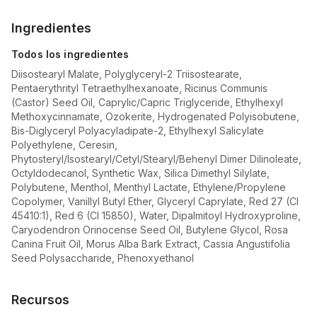
Ingredientes
Todos los ingredientes
Diisostearyl Malate, Polyglyceryl-2 Triisostearate,
Pentaerythrityl Tetraethylhexanoate, Ricinus Communis
(Castor) Seed Oil, Caprylic/Capric Triglyceride, Ethylhexyl
Methoxycinnamate, Ozokerite, Hydrogenated Polyisobutene,
Bis-Diglyceryl Polyacyladipate-2, Ethylhexyl Salicylate
Polyethylene, Ceresin,
Phytosteryl/Isostearyl/Cetyl/Stearyl/Behenyl Dimer Dilinoleate,
Octyldodecanol, Synthetic Wax, Silica Dimethyl Silylate,
Polybutene, Menthol, Menthyl Lactate, Ethylene/Propylene
Copolymer, Vanillyl Butyl Ether, Glyceryl Caprylate, Red 27 (CI
45410:1), Red 6 (CI 15850), Water, Dipalmitoyl Hydroxyproline,
Caryodendron Orinocense Seed Oil, Butylene Glycol, Rosa
Canina Fruit Oil, Morus Alba Bark Extract, Cassia Angustifolia
Seed Polysaccharide, Phenoxyethanol
Recursos