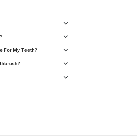
y?
fe For My Teeth?
othbrush?