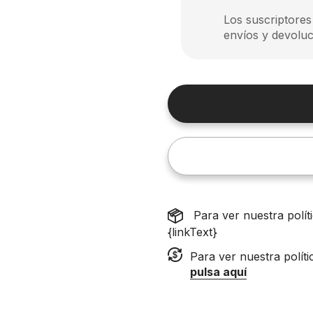
Los suscriptores
envíos y devoluc
Para ver nuestra polí
{linkText}
Para ver nuestra polít
pulsa aquí
so
Ingredientes
Recursos