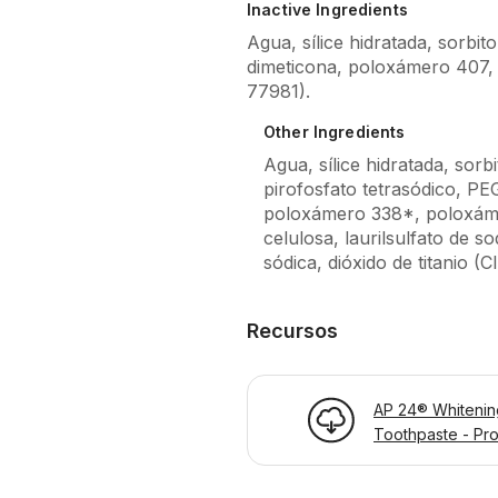
Agua, sílice hidratada, sorbit
dimeticona, poloxámero 407, g
77981).
Other Ingredients
Agua, sílice hidratada, sorbi
pirofosfato tetrasódico, PE
poloxámero 338*, poloxám
celulosa, laurilsulfato de s
sódica, dióxido de titanio (C
Recursos
AP 24® Whitenin
Toothpaste - Pr
Information