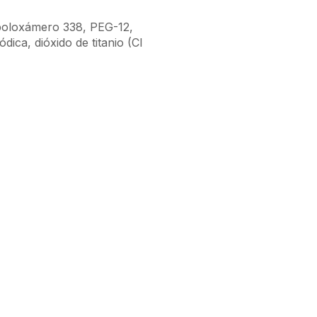
o, poloxámero 338, PEG-12,
ica, dióxido de titanio (CI