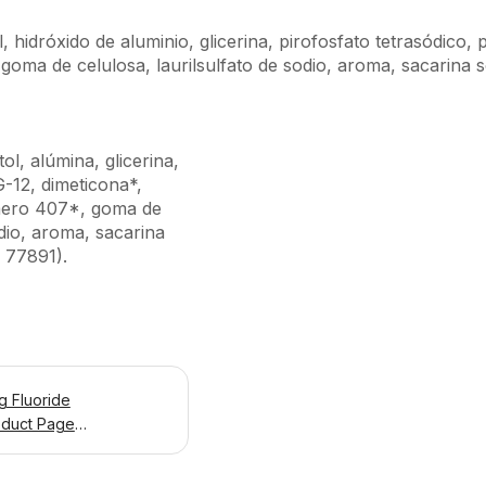
ol, hidróxido de aluminio, glicerina, pirofosfato tetrasódic
oma de celulosa, laurilsulfato de sodio, aroma, sacarina sód
tol, alúmina, glicerina,
G-12, dimeticona*,
ero 407*, goma de
odio, aroma, sacarina
I 77891).
g Fluoride
oduct Page