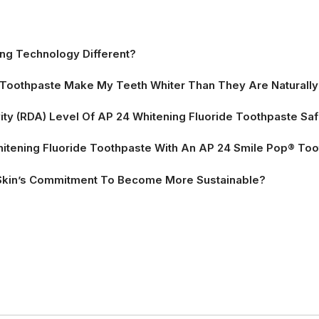
ng Technology Different?
e Toothpaste Make My Teeth Whiter Than They Are Naturall
vity (RDA) Level Of AP 24 Whitening Fluoride Toothpaste Sa
itening Fluoride Toothpaste With An AP 24 Smile Pop® To
Skin’s Commitment To Become More Sustainable?