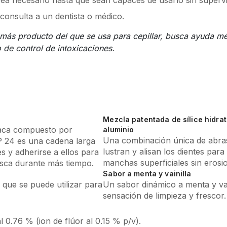
consulta a un dentista o médico.
 más producto del que se usa para cepillar, busca ayuda m
de control de intoxicaciones.
Mezcla patentada de sílice hidra
laca compuesto por
aluminio
Una combinación única de abra
AP 24 es una cadena larga
lustran y alisan los dientes para
s y adherirse a ellos para
manchas superficiales sin erosio
esca durante más tiempo.
Sabor a menta y vainilla
que se puede utilizar para
Un sabor dinámico a menta y vai
sensación de limpieza y frescor.
 0.76 % (ion de flúor al 0.15 % p/v).