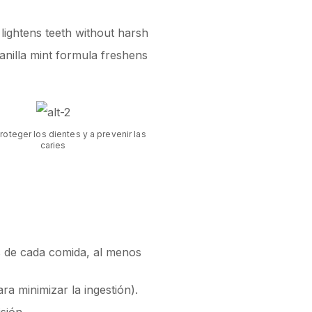
lightens teeth without harsh
anilla mint formula freshens
roteger los dientes y a prevenir las
caries
és de cada comida, al menos
a minimizar la ingestión).
sión.