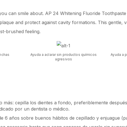
 you can smile about. AP 24 Whitening Fluoride Toothpaste 
plaque and protect against cavity formations. This gentle, v
st-brushed feeling.
anchas
Ayuda a aclarar sin productos químicos
Ayuda a p
agresivos
o más: cepilla los dientes a fondo, preferiblemente despu
ndicado por un dentista o médico.
 6 años sobre buenos hábitos de cepillado y enjuague (par
sea necesario hasta que sean capaces de usarlo sin supervi