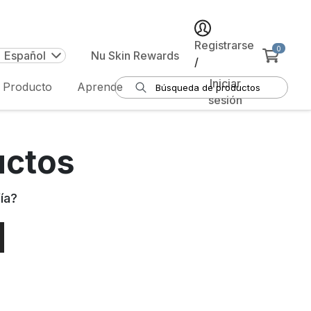
Registrarse
0
| Español
Nu Skin Rewards
/
Iniciar
e Producto
Aprende
sesión
uctos
ía
?