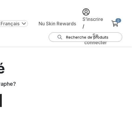
S’inscrire
0
 Français
Nu Skin Rewards
/
Se
connecter
é
raphe
?