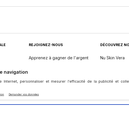
ALE
REJOIGNEZ-NOUS
DÉCOUVREZ NO
Apprenez à gagner de l'argent
Nu Skin Vera
Gagnez Avec Nu Skin
Nu Skin Stela
Une Seule Voix Mondiale
dients
Événements
té
|
Salle De Presse
|
Terms of Use
|