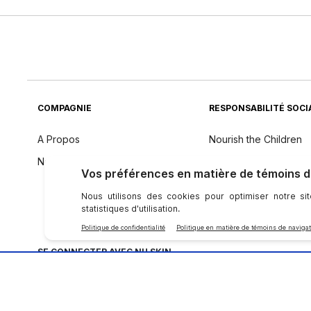
COMPAGNIE
RESPONSABILITÉ SOCI
A Propos
Nourish the Children
Notre Science
Force for Good
Durabilité
Philosophie des Ingré
SE CONNECTER AVEC NU SKIN
Politique De Confidentialité
|
Privacy
|
Accessibility Statement
|
Coin Conformi