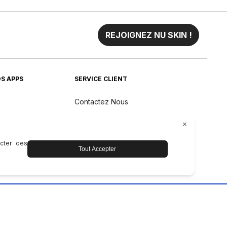
REJOIGNEZ NU SKIN !
S APPS
SERVICE CLIENT
Contactez Nous
Livraison et retours
Taux de Change
Garantie des Produits Nu Skin
Pacifique