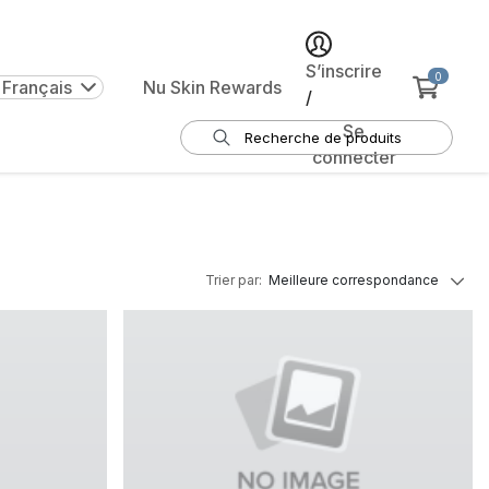
S’inscrire
0
 Français
Nu Skin Rewards
/
Se
connecter
Trier par
:
Meilleure correspondance