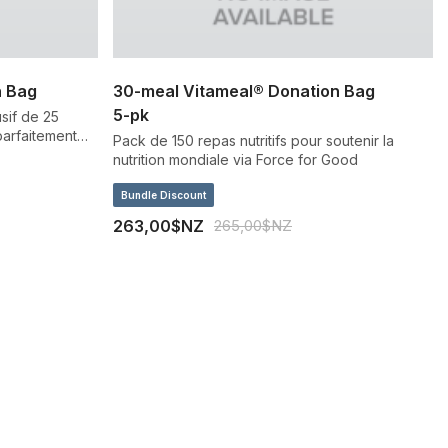
n Bag
30-meal Vitameal® Donation Bag
5-pk
sif de 25
parfaitement
Pack de 150 repas nutritifs pour soutenir la
uffrant de
nutrition mondiale via Force for Good
Bundle Discount
263,00$NZ
265,00$NZ