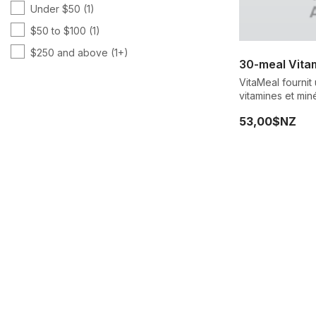
Under $50
(1)
$50 to $100
(1)
$250 and above
(1+)
30-meal Vita
VitaMeal fournit
vitamines et min
adaptés pour nou
53,00$NZ
malnutrition.