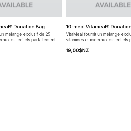
meal® Donation Bag
10-meal Vitameal® Donatio
 un mélange exclusif de 25
VitaMeal fournit un mélange exclu
éraux essentiels parfaitement
vitamines et minéraux essentiels 
rrir un enfant souffrant de
adaptés pour nourrir un enfant so
19,00$NZ
malnutrition.