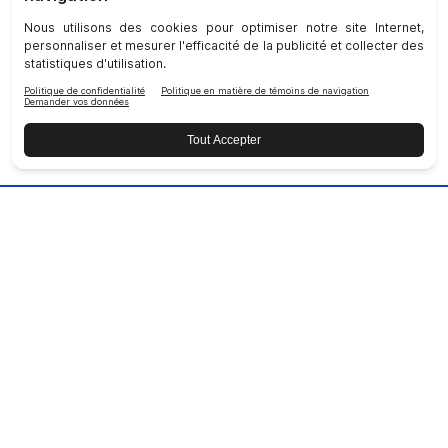
REJOIGNEZ NU SKIN !
COMPAGNIE
RESPONSABILITÉ SOCIALE
REJOIGNEZ-NOUS
DÉCOUVREZ NOS APPS
SERVICE CLIENT
Politique De Confidentialité
|
Privacy
|
Accessibility Statement
|
Coin Conformité
|
Salle De Presse
|