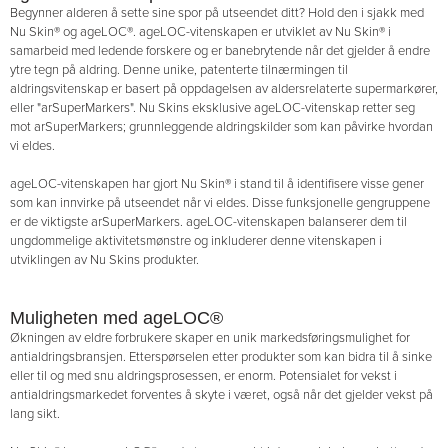
Begynner alderen å sette sine spor på utseendet ditt? Hold den i sjakk med
Nu Skin® og ageLOC®. ageLOC-vitenskapen er utviklet av Nu Skin® i
samarbeid med ledende forskere og er banebrytende når det gjelder å endre
ytre tegn på aldring. Denne unike, patenterte tilnærmingen til
aldringsvitenskap er basert på oppdagelsen av aldersrelaterte supermarkører,
eller "arSuperMarkers". Nu Skins eksklusive ageLOC-vitenskap retter seg
mot arSuperMarkers; grunnleggende aldringskilder som kan påvirke hvordan
vi eldes.
ageLOC-vitenskapen har gjort Nu Skin® i stand til å identifisere visse gener
som kan innvirke på utseendet når vi eldes. Disse funksjonelle gengruppene
er de viktigste arSuperMarkers. ageLOC-vitenskapen balanserer dem til
ungdommelige aktivitetsmønstre og inkluderer denne vitenskapen i
utviklingen av Nu Skins produkter.
Muligheten med ageLOC®
Økningen av eldre forbrukere skaper en unik markedsføringsmulighet for
antialdringsbransjen. Etterspørselen etter produkter som kan bidra til å sinke
eller til og med snu aldringsprosessen, er enorm. Potensialet for vekst i
antialdringsmarkedet forventes å skyte i været, også når det gjelder vekst på
lang sikt.