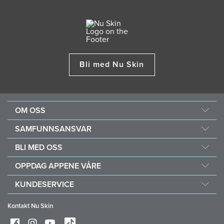
Bli med Nu Skin
OM OSS
Om Nu Skin
SAMFUNNSANSVAR
Karriere
Ernæring til barna
BLI MED OSS
En kraft for det gode
Hvorfor Nu Skin
OPPDAG APPENE VÅRE
Kjøp og doner med Vitameal
Økonomiske belønninger
Vera
KUNDESERVICE
Retningslinjer og prosedyrer
Stela
Vanlige spørsmål
Forretningsverktøy
Kontakt Nu Skin
Kontakt/Chat med oss