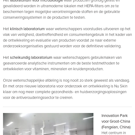
Het
laboratorium voor microbiologie
waar producten grondig getest en
gevalideerd worden in ultramoderne lokalen met HEPA-filters om ze te
beschermen tegen mogelijke verontreinigende stoffen en de gebruikte
conserveringssystemen in de producten te testen.
Het
klinisch laboratorium
waar wetenschappers voorstudies uitvoeren op het
vlak van veiligheid, doeltreffendheid en consumentengebruik in het kader van
de ontwikkeling en evaluatie van producten voordat ze naar externe
onderzoeksorganisaties gestuurd worden voor de definitieve validering.
Het
scheikundig laboratorium
waar wetenschappers gebruikmaken van
geavanceerde analytische instrumenten om de beste testmethoden te
ontwikkelen voor vitaminen, mineralen en kruidenproducten.
Onze wetenschappelijke afdeling is nog nooit zo sterk geweest als vandaag.
En met onze nieuwe laboratoria voor onderzoek en ontwikkeling is Nu Skin
klaar om nog meer complete gezondheids- en huidverzorgingsoplossingen
voor de antiverouderingssector te creëren.
Innovation Park
voor Groot-China
(Fengxian, China)
Het centrum in