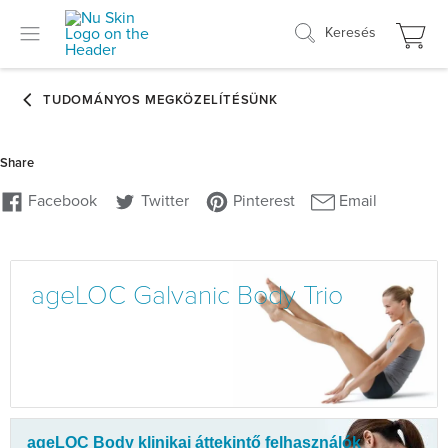
Keresés
ageLOC Galvanic Body Trio
ageLOC Body klinikai áttekintő felhasználók