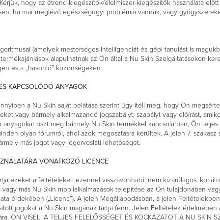
. Kérjük, hogy az étrend-kiegészítők/élelmiszer-kiegészítők használata előt
ösen, ha már meglévő egészségügyi problémái vannak, vagy gyógyszereke
algoritmusai (amelyek mesterséges intelligenciát és gépi tanulást is maguk
termékajánlások alapulhatnak az Ön által a Nu Skin Szolgáltatásokon ker
égen és a „hasonló” közönségeken.
 ÉS KAPCSOLÓDÓ ANYAGOK
nyiben a Nu Skin saját belátása szerint úgy ítéli meg, hogy Ön megsért
lveket vagy bármely alkalmazandó jogszabályt, szabályt vagy előírást, amik
yéb anyagokat oszt meg bármely Nu Skin termékkel kapcsolatban, Ön telje
inden olyan fórumról, ahol azok megosztásra kerültek. A jelen 7. szakasz 
bármely más jogot vagy jogorvoslati lehetőséget.
ASZNÁLATÁRA VONATKOZÓ LICENCE
tja ezeket a feltételeket, ezennel visszavonható, nem kizárólagos, korlát
a vagy más Nu Skin mobilalkalmazások telepítése az Ön tulajdonában vagy e
lata érdekében („Licenc”). A jelen Megállapodásban, a jelen Feltételekb
tott jogokat a Nu Skin magának tartja fenn. Jelen Feltételek értelmében a
n számára. ÖN VISELI A TELJES FELELŐSSÉGET ÉS KOCKÁZATOT A NU SK