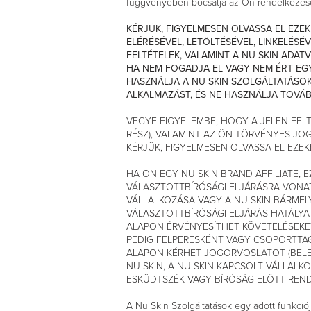
függvényében bocsátja az Ön rendelkezés
KÉRJÜK, FIGYELMESEN OLVASSA EL EZEK
ELÉRÉSÉVEL, LETÖLTÉSÉVEL, LINKELÉS
FELTÉTELEK, VALAMINT A NU SKIN ADA
HA NEM FOGADJA EL VAGY NEM ÉRT EGY
HASZNÁLJA A NU SKIN SZOLGÁLTATÁSOK
ALKALMAZÁST, ÉS NE HASZNÁLJA TOVÁB
VEGYE FIGYELEMBE, HOGY A JELEN FEL
RÉSZ), VALAMINT AZ ÖN TÖRVÉNYES JO
KÉRJÜK, FIGYELMESEN OLVASSA EL EZE
HA ÖN EGY NU SKIN BRAND AFFILIATE, E
VÁLASZTOTTBÍRÓSÁGI ELJÁRÁSRA VONAT
VÁLLALKOZÁSA VAGY A NU SKIN BÁRMEL
VÁLASZTOTTBÍRÓSÁGI ELJÁRÁS HATÁLYA 
ALAPON ÉRVÉNYESÍTHET KÖVETELÉSEKET 
PEDIG FELPERESKÉNT VAGY CSOPORTTAG
ALAPON KÉRHET JOGORVOSLATOT (BELEÉR
NU SKIN, A NU SKIN KAPCSOLT VÁLLALK
ESKÜDTSZÉK VAGY BÍRÓSÁG ELŐTT RENDE
A Nu Skin Szolgáltatások egy adott funkciój