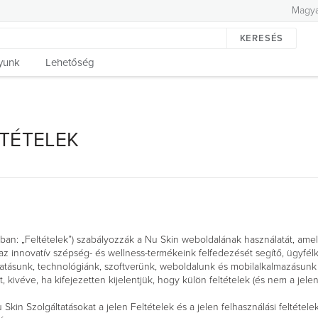
Magya
KERESÉS
yunk
Lehetőség
LTÉTELEK
akban: „Feltételek”) szabályozzák a Nu Skin weboldalának használatát, ame
az innovatív szépség- és wellness-termékeink felfedezését segítő, ügyfél
atásunk, technológiánk, szoftverünk, weboldalunk és mobilalkalmazásunk 
t, kivéve, ha kifejezetten kijelentjük, hogy külön feltételek (és nem a jele
Nu Skin Szolgáltatásokat a jelen Feltételek és a jelen felhasználási feltéte