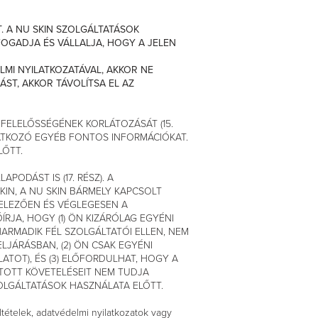
. A NU SKIN SZOLGÁLTATÁSOK
FOGADJA ÉS VÁLLALJA, HOGY A JELEN
LMI NYILATKOZATÁVAL, AKKOR NE
ST, AKKOR TÁVOLÍTSA EL AZ
 FELELŐSSÉGÉNEK KORLÁTOZÁSÁT (15.
NATKOZÓ EGYÉB FONTOS INFORMÁCIÓKAT.
LŐTT.
ODÁST IS (17. RÉSZ). A
IN, A NU SKIN BÁRMELY KAPCSOLT
TELEZŐEN ÉS VÉGLEGESEN A
RJA, HOGY (1) ÖN KIZÁRÓLAG EGYÉNI
HARMADIK FÉL SZOLGÁLTATÓI ELLEN, NEM
JÁRÁSBAN, (2) ÖN CSAK EGYÉNI
ATOT), ÉS (3) ELŐFORDULHAT, HOGY A
JTOTT KÖVETELÉSEIT NEM TUDJA
ZOLGÁLTATÁSOK HASZNÁLATA ELŐTT.
ltételek, adatvédelmi nyilatkozatok vagy