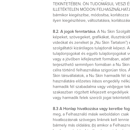
TEKINTETÉBEN. ÖN TUDOMÁSUL VESZI É
ILLETÉKTELEN MÓDON FELHASZNÁLHATJÁK,
bármikor kiegészítse, módosítsa, korlátozza
ilyen kiegészítésre, változtatásra, korlátozá
8.2. A jogok fenntartása.
A Nu Skin Szolgált
képeket, szövegeket, grafikákat, illusztrác
videókat és zenéket (a „Nu Skin Tartalom”) 
szolgáltatói kizárólagos tulajdonát képezi.
tulajdonjogokat és egyéb tulajdonjogokat v
vagy a jövőben kifejlesztett formában, ada
terjeszthető semmilyen formában a Nu Skin k
célra történő felhasználása szigorúan tilos.
Skin társvállalatok, a Nu Skin harmadik f
használatára előzetes írásos engedély nél
harmadik fél szabadalma vagy védjegye teki
szakaszban rögzített kifejezett engedélye
vagy harmadik felek szerzői jogai tekinte
8.3 A Honlap hivatkozása vagy keretbe fog
meg, a Felhasználó másik weboldalon csak a
hivatkozásnak szöveges linknek kell lennie
bármely más oldalára; (b) amikor a Felhaszn