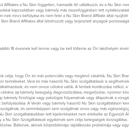
 Affiliates a Nu Skin független, harmadik fél vállalkozói, és a Nu Skin nem
ásokkal kapcsolatban vagy bármely más összefüggésben tett nyilatkozataiér
n-nek nincs befolyása és nem felel a Nu Skin Brand Affiliate által nyújto
kin Brand Affiliates által létrehozott vagy terjesztett anyagok pontoss
alább 18 évesnek kell lennie vagy be kell töltenie az Ön lakóhelyén érvén
ok célja, hogy Ön és más potenciális vagy meglévő vásárlók, Nu Skin Bran
n termékeket. Vera és más hasonló Nu Skin szolgáltatások is segíthetnek
lkalmazások, és nem orvosi célokra valók. A fentiek korlátozása nélkül, 
célokra: (a) bármely betegség diagnosztizálása, megelőzése, nyomon köve
y bármely fiziológiai vagy patológiai folyamatnak vagy állapotnak a vizsgá
befolyásolása. A Verán vagy bármely hasonló Nu Skin szolgáltatáson keres
kat szolgálnak, és semmiképpen sem szolgálnak orvos vagy más egészségüg
u Skin szolgáltatásokban tett kijelentéseket nem értékelte az Egyesült Á
gy a Nu Skin Szolgáltatások egyikének sem célja betegségek kivizsgálása,
lőzése. Bárkinek, akinek bőrproblémája, táplálkozási problémája vagy eg