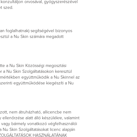
t konzultáljon orvosával, gyógyszerészével
t szed.
ban foglalhatnak) segítségével bizonyos
esztül a Nu Skin számára megadott
ette a Nu Skin Közösségi megosztási
or a Nu Skin Szolgáltatásokon keresztül
s mértékben együttműködik a Nu Skinnel az
szerinti együttműködése kiegészíti a Nu
ozott, nem átruházható, allicencbe nem
llenőrzése alatt álló készülékre, valamint
en vagy bármely vonatkozó végfelhasználói
 Nu Skin Szolgáltatásokat licenc alapján
IN SZOLGÁLTATÁSOK HASZNÁLATÁNAK