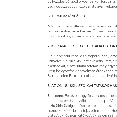
és kezelés céljából orvoshoz kell fordulnia
vagy egészségügyi szolgáltatójával, külön
6. TERMÉKAJÁNLÁSOK
A Nu Skin Szolgáltatások saját fejlesztésű 
termékajánlásokat adhatnak Önnek. Ezek a 
információkon, valamint a piaci népszerűs
7. BESZÁMOLÓK, ELŐTTE-UTÁNA FOTÓK
Ön tudomásul veszi és elfogadja, hogy amen
irányelveit, a Nu Skin Termékajánlói iránye
ajánlásokat, előtte-utána fotókat vagy eg
ilyen bejegyzések eltávolítása érdekében m
Skin-t a jelen Feltételek alapján megillető 
8. AZ ÖN NU SKIN SZOLGÁLTATÁSOK H
8.1 Licenc.
Feltéve, hogy folyamatosan betar
adható, személyre szóló licencet kap a Ver
a Nu Skin Szolgáltatások elérése és haszná
licencszerződésben kifejezetten nem biztosí
biztosítjuk, és nem értékesítjük az Ö