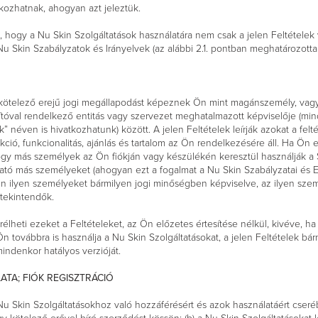
ozhatnak, ahogyan azt jeleztük.
a, hogy a Nu Skin Szolgáltatások használatára nem csak a jelen Feltétel
 Nu Skin Szabályzatok és Irányelvek (az alábbi 2.1. pontban meghatározottak 
s kötelező erejű jogi megállapodást képeznek Ön mint magánszemély, vagy
ítóval rendelkező entitás vagy szervezet meghatalmazott képviselője (mi
k” néven is hivatkozhatunk) között. A jelen Feltételek leírják azokat a fel
ció, funkcionalitás, ajánlás és tartalom az Ön rendelkezésére áll. Ha Ön 
ogy más személyek az Ön fiókján vagy készülékén keresztül használják a 
tató más személyeket (ahogyan ezt a fogalmat a Nu Skin Szabályzatai és 
Ön ilyen személyeket bármilyen jogi minőségben képviselve, az ilyen sze
tekintendők.
élheti ezeket a Feltételeket, az Ön előzetes értesítése nélkül, kivéve, h
továbbra is használja a Nu Skin Szolgáltatásokat, a jelen Feltételek bárm
mindenkor hatályos verzióját.
ATA; FIÓK REGISZTRÁCIÓ
Nu Skin Szolgáltatásokhoz való hozzáférésért és azok használatáért cserébe