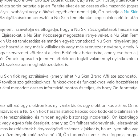
 kötelező erővel bíró szerződést kössön; (b) a Nu Skin Szolgáltatásokat 
nálata során betartja a jelen Feltételeket és az összes alkalmazandó jogsz
yai, szabályai vagy előírásai egyébként nem tiltják, Ön betartja a
Nu Skin
 Szolgáltatásokon keresztül a Nu Skin termékekkel kapcsolatos előtte-utá
jelenti, szavatolja és elfogadja, hogy a Nu Skin Szolgáltatások használata 
Eljárásokat, a Nu Skin Közösségi megosztási irányelveket, a Nu Skin Term
kin Üzleti tanácsadást és minden egyéb vonatkozó Nu Skin irányelvet (eg
kat használja egy másik vállalkozás vagy más szervezet nevében, amely Nu 
vagy szervezetet kötelezni a jelen Feltételek betartására, amely esetben a 
és Önnek jogosult a jelen Feltételekben foglalt valamennyi nyilatkozatot é
2.1. szakaszban meghatározottakat is.
 Skin fiók regisztrálásával (amely lehet Nu Skin Brand Affiliate azonosító
hető további szolgáltatásokhoz, funkciókhoz és funkciókhoz való hozzáféré
Ön által megadott összes információ pontos és teljes, és hogy Ön fenntartja 
asználható egy elektronikus nyilvántartás és egy elektronikus aláírás Ön
 jelszavát és a Nu Skin fiók használatához kapcsolódó kódokat bizalmasan 
n felhasználásáról és minden egyéb biztonsági incidensről. Ön kizárólago
ért vagy egyéb felelősségért, amely az Ön felhasználónevének, jelszavának
lmas kezelésének hiányosságából származik (akkor is, ha az ilyen hiba va
 Az előzmények korlátozása nélkül, Ön tudomásul veszi és elfogadja, hog