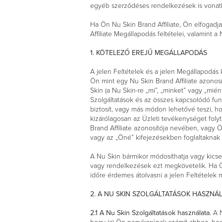
egyéb szerződéses rendelkezések is vonatk
Ha Ön Nu Skin Brand Affiliate, Ön elfogadj
Affiliate Megállapodás feltételei, valamint a
1. KÖTELEZŐ EREJŰ MEGÁLLAPODÁS
A jelen Feltételek és a jelen Megállapodá
Ön mint egy Nu Skin Brand Affiliate azonos
Skin (a Nu Skin-re „mi”, „minket” vagy „mién
Szolgáltatások és az összes kapcsolódó funk
biztosít, vagy más módon lehetővé teszi, h
kizárólagosan az Üzleti tevékenységet foly
Brand Affiliate azonosítója nevében, vagy 
vagy az „Öné” kifejezésekben foglaltaknak 
A Nu Skin bármikor módosíthatja vagy kicser
vagy rendelkezések ezt megkövetelik. Ha Ön 
időre érdemes átolvasni a jelen Feltételek 
2. A NU SKIN SZOLGÁLTATÁSOK HASZNÁL
2.1 A Nu Skin Szolgáltatások használata.
A 