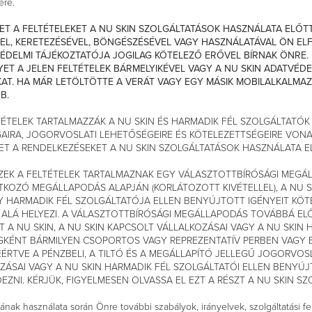
ére.
ET A FELTÉTELEKET A NU SKIN SZOLGÁLTATÁSOK HASZNÁLATA ELŐTT
ÉVEL, KERETEZÉSÉVEL, BÖNGÉSZÉSÉVEL VAGY HASZNÁLATÁVAL ÖN EL
TVÉDELMI TÁJÉKOZTATÓJA JOGILAG KÖTELEZŐ ERŐVEL BÍRNAK ÖNRE.
ET A JELEN FELTÉTELEK BÁRMELYIKÉVEL VAGY A NU SKIN ADATVÉDE
AT. HA MÁR LETÖLTÖTTE A VERÁT VAGY EGY MÁSIK MOBILALKALMAZÁ
B.
TÉTELEK TARTALMAZZÁK A NU SKIN ÉS HARMADIK FÉL SZOLGÁLTATÓK
GAIRA, JOGORVOSLATI LEHETŐSÉGEIRE ÉS KÖTELEZETTSÉGEIRE VO
KET A RENDELKEZÉSEKET A NU SKIN SZOLGÁLTATÁSOK HASZNÁLATA E
ZEK A FELTÉTELEK TARTALMAZNAK EGY VÁLASZTOTTBÍRÓSÁGI MEGÁLLAP
KOZÓ MEGÁLLAPODÁS ALAPJÁN (KORLÁTOZOTT KIVÉTELLEL), A NU SK
Y HARMADIK FÉL SZOLGÁLTATÓJA ELLEN BENYÚJTOTT IGÉNYEIT KÖ
ALÁ HELYEZI. A VÁLASZTOTTBÍRÓSÁGI MEGÁLLAPODÁS TOVÁBBÁ ELŐÍ
A NU SKIN, A NU SKIN KAPCSOLT VÁLLALKOZÁSAI VAGY A NU SKIN 
KÉNT BÁRMILYEN CSOPORTOS VAGY REPREZENTATÍV PERBEN VAGY EL
TVE A PÉNZBELI, A TILTÓ ÉS A MEGÁLLAPÍTÓ JELLEGŰ JOGORVOSL
OZÁSAI VAGY A NU SKIN HARMADIK FÉL SZOLGÁLTATÓI ELLEN BENYÚ
ZNI. KÉRJÜK, FIGYELMESEN OLVASSA EL EZT A RÉSZT A NU SKIN S
ának használata során Önre további szabályok, irányelvek, szolgáltatási fe