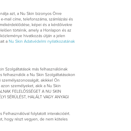
ználja azt, a Nu Skin bizonyos Önre
 e-mail címe, telefonszáma, számlázási és
 termékérdeklődése, képei és a kérdőívekre
elelően történik, amely a Honlapon és az
i közleménye hivatkozás útján a jelen
ait a
Nu Skin Adatvédelmi nyilatkozatának
in Szolgáltatások más felhasználóinak
ás felhasználók a Nu Skin Szolgáltatásokon
di személyazonosságát, akikkel Ön
á azon személyeket, akik a Nu Skin
ÁLLALNAK FELELŐSSÉGET A NU SKIN
YI SÉRÜLÉST, HALÁLT VAGY ANYAGI
Felhasználóval folytatott interakcióért.
got, hogy részt vegyen, de nem köteles