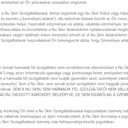
t, amelyeket az Ön jelszavával visszaélve végeztek.
a Nu Skin Szolgáltatásokat, illetve regisztrál egy Nu Skin fiókot vagy has
és kezelni („Személyes adatok”). Ide tartozhat többek között az Ön neve,
, tartózkodási helye, használati előzményei és adatai, vásárlási előzményei,
 felhasználása és közzététele a Nu Skin Adatvédelmi nyilatkozatának megf
szakasz végén található linken keresztül érhető el. A Nu Skin Adatvédelm
n Szolgáltatások használatával Ön beleegyezik abba, hogy Személyes adat
annak harmadik fél szolgáltatói nem rendelkeznek ellenőrzéssel a Nu Sk
lók”) vagy azon információk igazsága vagy pontossága felett, amelyeket m
 a harmadik fél szolgáltatók nem tudják garantálni azon személyek való
 keresztül. Sem a Nu Skin, sem annak külső szolgáltatói nem hagyják jóv
regisztrálnak. SEM A NU SKIN, SEM HARMADIK FÉL SZOLGÁLTATÓI NEM V
LTAL OKOZOTT KÁROKÉRT, BELEÉRTVE, DE NEM KIZÁRÓLAG A SZEMÉL
y kizárólag Ön felel a Nu Skin Szolgáltatásokkal kapcsolatban bármely más 
 vállalnak felelősséget az ilyen interakciókért. A Nu Skin fenntartja a jo
Skin Szolgáltatások bármely más felhasználója közötti jogvitában.