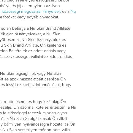
kizárólag személyes és jogszerű célból
abályt; és (d) amennyiben az ilyen
 közösségi megosztási irányelveit
és a
Nu
na fotókat vagy egyéb anyagokat.
során betartja a Nu Skin Brand Affiliate
ék ajánlói irányelveket, a Nu Skin
yüttesen a „Nu Skin Szabályzatok és
Skin Brand Affiliate, Ön kijelenti és
jelen Feltételek az adott entitás vagy
s szavatosságot vállalni az adott entitás
, Nu Skin tagsági fiók vagy Nu Skin
sért és azok használatáért cserébe Ön
és frissíti ezeket az információkat, hogy
höz rendelésére, és hogy kizárólag Ön
kezelje. Ön azonnal köteles értesíteni a Nu
s felelősséggel tartozik minden olyan
 és a Nu Skin Szolgáltatások Ön általi
gy bármilyen nyilvánosságra hozatal az Ön
y a Nu Skin semmilyen módon nem vállal