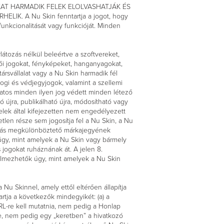
AT HARMADIK FELEK ELOLVASHATJÁK ÉS
. A Nu Skin fenntartja a jogot, hogy
funkcionalitását vagy funkcióját. Minden
látozás nélkül beleértve a szoftvereket,
rzői jogokat, fényképeket, hanganyagokat,
ársvállalat vagy a Nu Skin harmadik fél
jogi és védjegyjogok, valamint a szellemi
latos minden ilyen jog védett minden létező
újra, publikálható újra, módosítható vagy
elek által kifejezetten nem engedélyezett
etlen része sem jogosítja fel a Nu Skin, a Nu
y más megkülönböztető márkajegyének
úgy, mint amelyek a Nu Skin vagy bármely
jogokat ruháznának át. A jelen 8.
elmezhetők úgy, mint amelyek a Nu Skin
Nu Skinnel, amely ettől eltérően állapítja
tja a következők mindegyikét: (a) a
RL-re kell mutatnia, nem pedig a Honlap
ie, nem pedig egy „keretben” a hivatkozó