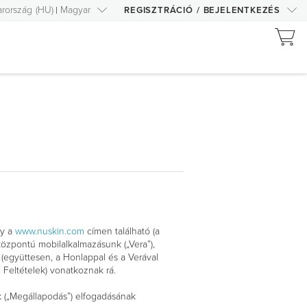
rország
(
HU
)
Magyar
REGISZTRÁCIÓ
/
BEJELENTKEZÉS
ly a
www.nuskin.com
címen található (a
központú mobilalkalmazásunk („Vera”),
(együttesen, a Honlappal és a Verával
n Feltételek) vonatkoznak rá.
lek („Megállapodás”) elfogadásának