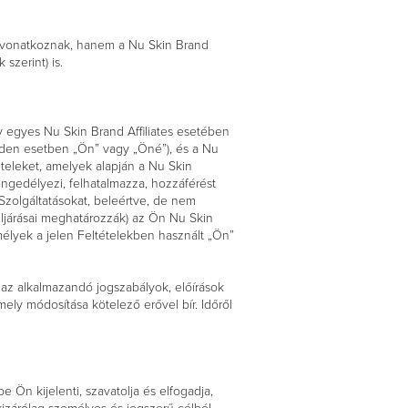
ek vonatkoznak, hanem a Nu Skin Brand
szerint) is.
 egyes Nu Skin Brand Affiliates esetében
nden esetben „Ön” vagy „Öné”), és a Nu
tételeket, amelyek alapján a Nu Skin
engedélyezi, felhatalmazza, hozzáférést
Szolgáltatásokat, beleértve, de nem
Eljárásai meghatározzák) az Ön Nu Skin
mélyek a jelen Feltételekben használt „Ön”
a az alkalmazandó jogszabályok, előírások
ely módosítása kötelező erővel bír. Időről
 Ön kijelenti, szavatolja és elfogadja,