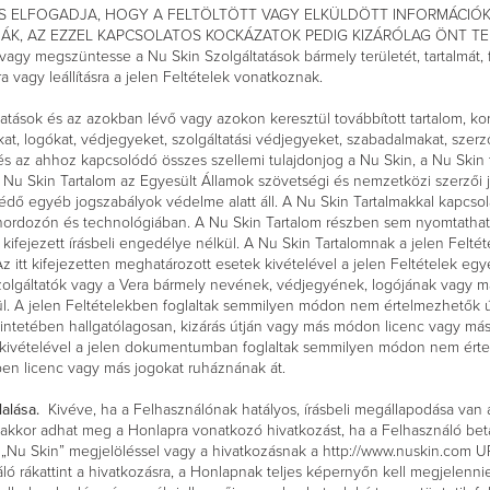
S ELFOGADJA, HOGY A FELTÖLTÖTT VAGY ELKÜLDÖTT INFORMÁCIÓK
 AZ EZZEL KAPCSOLATOS KOCKÁZATOK PEDIG KIZÁRÓLAG ÖNT TERHELIK
 vagy megszüntesse a Nu Skin Szolgáltatások bármely területét, tartalmát, 
sra vagy leállításra a jelen Feltételek vonatkoznak.
atások és az azokban lévő vagy azokon keresztül továbbított tartalom, kor
iókat, logókat, védjegyeket, szolgáltatási védjegyeket, szabadalmakat, sze
és az ahhoz kapcsolódó összes szellemi tulajdonjog a Nu Skin, a Nu Skin t
 A Nu Skin Tartalom az Egyesült Államok szövetségi és nemzetközi szerzői 
édő egyéb jogszabályok védelme alatt áll. A Nu Skin Tartalmakkal kapcso
thordozón és technológiában. A Nu Skin Tartalom részben sem nyomtatható 
ifejezett írásbeli engedélye nélkül. A Nu Skin Tartalomnak a jelen Feltét
 Az itt kifejezetten meghatározott esetek kivételével a jelen Feltételek egy
él szolgáltatók vagy a Vera bármely nevének, védjegyének, logójának vag
kül. A jelen Feltételekben foglaltak semmilyen módon nem értelmezhetők 
ntetében hallgatólagosan, kizárás útján vagy más módon licenc vagy más 
k kivételével a jelen dokumentumban foglaltak semmilyen módon nem ért
tében licenc vagy más jogokat ruháznának át.
lalása.
Kivéve, ha a Felhasználónak hatályos, írásbeli megállapodása van a 
kkor adhat meg a Honlapra vonatkozó hivatkozást, ha a Felhasználó betar
 „Nu Skin” megjelöléssel vagy a hivatkozásnak a http://www.nuskin.com U
áló rákattint a hivatkozásra, a Honlapnak teljes képernyőn kell megjelenn