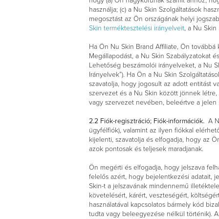
hogy (a) Ön nagykorúnak számít ahhoz, hogy
használja; (c) a Nu Skin Szolgáltatások hasz
megosztást az Ön országának helyi jogszabál
Skin terméktesztelési irányelveit
, a Nu Skin
Ha Ön Nu Skin Brand Affiliate, Ön továbbá ki
Megállapodást, a Nu Skin Szabályzatokat és 
Lehetőség beszámolói irányelveket, a Nu S
Irányelvek”). Ha Ön a Nu Skin Szolgáltatáso
szavatolja, hogy jogosult az adott entitást 
szervezet és a Nu Skin között jönnek létre, 
vagy szervezet nevében, beleértve a jelen 
2.2
Fiók-regisztráció; Fiók-információk.
A Nu
ügyfélfiók), valamint az ilyen fiókkal elér
kijelenti, szavatolja és elfogadja, hogy az 
azok pontosak és teljesek maradjanak.
Ön megérti és elfogadja, hogy jelszava felh
felelős azért, hogy bejelentkezési adatait,
Skin-t a jelszavának mindennemű illetéktele
követelésért, kárért, veszteségért, költség
használatával kapcsolatos bármely kód biza
tudta vagy beleegyezése nélkül történik).