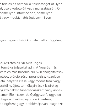
 felelős és nem vállal felelősséget az ilyen
t, cselekedeteiért vagy mulasztásaiért. Ön
tt semmilyen információért, semmilyen
ágát vagy megbízhatóságát semmilyen
yes nagykorúsági korhatárt, attól függően,
d Affiliates és Nu Skin Tagok
 termékajánlásokat adni. A Vera és más
a Vera és más hasonló Nu Skin szolgáltatások
tése, előrejelzése, prognózisa, kezelése
lata, helyettesítése vagy módosítása; vagy
ztül nyújtott termékajánlások kizárólag
yi szolgáltató tanácsadásaként vagy annak
llamok Élelmiszer- és Gyógyszerfelügyeleti
 diagnosztizálása, nyomon követése,
yéb egészségügyi problémája van, diagnózis