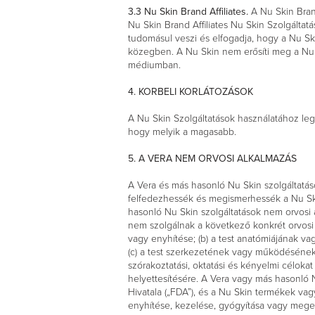
3.3
Nu Skin Brand Affiliates.
A Nu Skin Brand
Nu Skin Brand Affiliates Nu Skin Szolgáltat
tudomásul veszi és elfogadja, hogy a Nu Ski
közegben. A Nu Skin nem erősíti meg a Nu S
médiumban.
4. KORBELI KORLÁTOZÁSOK
A Nu Skin Szolgáltatások használatához leg
hogy melyik a magasabb.
5. A VERA NEM ORVOSI ALKALMAZÁS
A Vera és más hasonló Nu Skin szolgáltatás
felfedezhessék és megismerhessék a Nu Ski
hasonló Nu Skin szolgáltatások nem orvosi a
nem szolgálnak a következő konkrét orvosi 
vagy enyhítése; (b) a test anatómiájának vag
(c) a test szerkezetének vagy működésének 
szórakoztatási, oktatási és kényelmi célo
helyettesítésére. A Vera vagy más hasonló N
Hivatala („FDA”), és a Nu Skin termékek va
enyhítése, kezelése, gyógyítása vagy mege