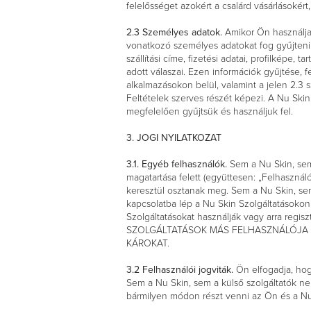
felelősséget azokért a csalárd vásárlásokér
2.3 Személyes adatok.
Amikor Ön használja 
vonatkozó személyes adatokat fog gyűjteni 
szállítási címe, fizetési adatai, profilképe
adott válaszai. Ezen információk gyűjtése,
alkalmazásokon belül, valamint a jelen 2.3 
Feltételek szerves részét képezi. A Nu Ski
megfelelően gyűjtsük és használjuk fel.
3. JOGI NYILATKOZAT
3.1. Egyéb felhasználók.
Sem a Nu Skin, sem 
magatartása felett (együttesen: „Felhaszná
keresztül osztanak meg. Sem a Nu Skin, sem
kapcsolatba lép a Nu Skin Szolgáltatásokon
Szolgáltatásokat használják vagy arra 
SZOLGÁLTATÁSOK MÁS FELHASZNÁLÓJA Á
KÁROKAT.
3.2 Felhasználói jogviták.
Ön elfogadja, hog
Sem a Nu Skin, sem a külső szolgáltatók nem
bármilyen módon részt venni az Ön és a Nu 