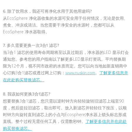
6. 除了饮用水，我还可将净化水用于其他用途吗?
从EcoSphere 净化器收集的水源可安全用于任何情况，无论是饮用、
煮食、冲凉或清洁。当您需要干净安全的水源时，您都可以从
EcoSphere 净水器取得。
7. 多久需要更换一次3合1 滤芯?
当3合1 滤芯的使用寿命周期将至以及过期后，净水器的LED 显示灯会
通知您。参考您的用户指南以了解更多LED显示灯资讯。平均替换期
限为12个月，视不同市政府的水质而定。您可以向当地如新直销商中
心订购3合1滤芯或透过网上订购：
。
www.nuskin.com
了解更多信息并
在此处购买替换滤芯。
8. 我该如何更换3合1滤芯?
想要替换3合1滤芯，您只需以逆时钟方向轻轻旋转旧滤芯上端至90
度，然后提拉旧滤芯，取出即可。放入新滤芯并轻轻往下按压，以顺
时钟方向旋转直到滤芯上的小点与Ecosphere净水器上锁头标志形成
直线。整个过程无需任何工具，仅需数秒钟。
了解更多信息并在此处
购买替换滤芯。