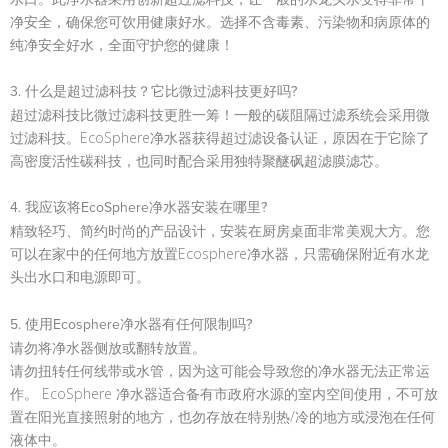
净安全，确保您可饮用健康好水。选择不含毒素、污染物和病原体的
纯净安全好水，全面守护您的健康！
3. 什么是超过滤科技？它比微过滤科技更好吗?
超过滤科技比微过滤科技更胜一筹！一般的碳阻隔过滤系统会采用微
过滤科技。EcoSphere净水器获得超过滤设备认证，原因在于它除了
高密度活性碳科技，也同时配合采用独特聚醚砜超滤膜滤芯。
4. 我应该将EcoSphere净水器安装在哪里?
精致轻巧、简约时尚的产品设计，安装在厨房桌面非常美观大方。您
可以在家中的任何地方放置Ecosphere净水器，只需确保附近有水龙
头出水口和电源即可。
5. 使用Ecosphere净水器有任何限制吗?
请勿将净水器侧放或翻转放置。
请勿扭转任何线带或水管，因为这可能会导致您的净水器无法正常运
作。 EcoSphere 净水器适合备有市政府水源的室内空间使用，不可放
置在阳光直接照射的地方，也勿存放在特别热/冷的地方或浸泡在任何
液体中。