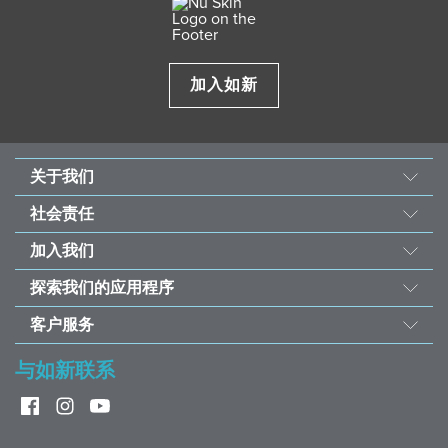
加入如新
关于我们
我们的故事
社会责任
使命与愿景
善的力量
加入我们
经营团队
东南亚儿童心脏基金会
机会
资料来源
探索我们的应用程序
永续发展计划
荣誉榜
投资者
如新Vera®护肤咨询
受饥儿滋养计划
客户服务
全球之声
如新Stela和如新Connect
联络我们
与如新联系
如新欢庆40周年
ageLOC® TRME®
帮助
常见问题
赢家奖品兑换