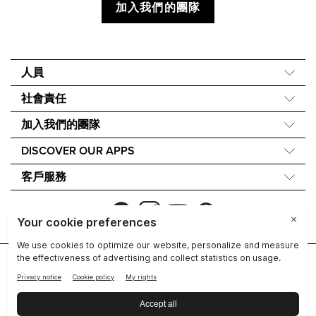
加入我們的團隊
人員
關於我們
社會責任
我們的故事
Force for Good
加入我們的團隊
40 週年
Nourish the Children
財務獎勵
One Global Voice
DISCOVER OUR APPS
永續發展
Nu Skin Rewards
Nu Skin Vera®
成分理念
客戶服務
Nu Skin Stela
聯繫我們
NU SKIN的無障礙聲明
Refund Policy
Report a Tech Issue
公司
法律中心
聯絡資訊
隱私政策
Device Care and Maintenance