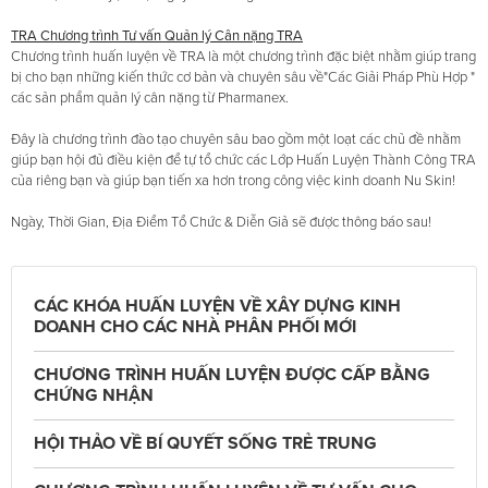
TRA Chương trình Tư vấn Quản lý Cân nặng TRA
Chương trình huấn luyện về TRA là một chương trình đặc biệt nhằm giúp trang
bị cho bạn những kiến ​​thức cơ bản và chuyên sâu về"Các Giải Pháp Phù Hợp "
các sản phẩm quản lý cân nặng từ Pharmanex.
Đây là chương trình đào tạo chuyên sâu bao gồm một loạt các chủ đề nhằm
giúp bạn hội đủ điều kiện để tự tổ chức các Lớp Huấn Luyện Thành Công TRA
của riêng bạn và giúp bạn tiến xa hơn trong công việc kinh doanh Nu Skin!
Ngày, Thời Gian, Địa Điểm Tổ Chức & Diễn Giả sẽ được thông báo sau!
CÁC KHÓA HUẤN LUYỆN VỀ XÂY DỰNG KINH
DOANH CHO CÁC NHÀ PHÂN PHỐI MỚI
CHƯƠNG TRÌNH HUẤN LUYỆN ĐƯỢC CẤP BẰNG
CHỨNG NHẬN
HỘI THẢO VỀ BÍ QUYẾT SỐNG TRẺ TRUNG