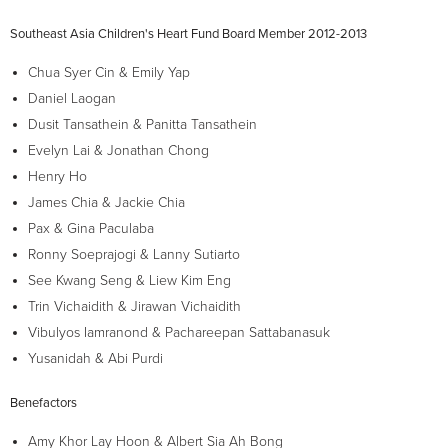
Southeast Asia Children's Heart Fund Board Member 2012-2013
Chua Syer Cin & Emily Yap
Daniel Laogan
Dusit Tansathein & Panitta Tansathein
Evelyn Lai & Jonathan Chong
Henry Ho
James Chia & Jackie Chia
Pax & Gina Paculaba
Ronny Soeprajogi & Lanny Sutiarto
See Kwang Seng & Liew Kim Eng
Trin Vichaidith & Jirawan Vichaidith
Vibulyos Iamranond & Pachareepan Sattabanasuk
Yusanidah & Abi Purdi
Benefactors
Amy Khor Lay Hoon & Albert Sia Ah Bong