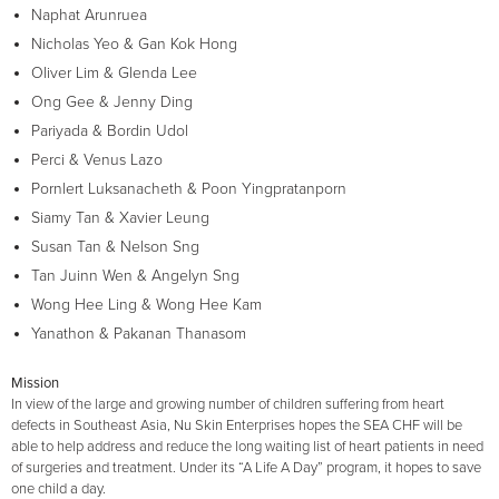
Naphat Arunruea
Nicholas Yeo & Gan Kok Hong
Oliver Lim & Glenda Lee
Ong Gee & Jenny Ding
Pariyada & Bordin Udol
Perci & Venus Lazo
Pornlert Luksanacheth & Poon Yingpratanporn
Siamy Tan & Xavier Leung
Susan Tan & Nelson Sng
Tan Juinn Wen & Angelyn Sng
Wong Hee Ling & Wong Hee Kam
Yanathon & Pakanan Thanasom
Mission
In view of the large and growing number of children suffering from heart
defects in Southeast Asia, Nu Skin Enterprises hopes the SEA CHF will be
able to help address and reduce the long waiting list of heart patients in need
of surgeries and treatment. Under its “A Life A Day” program, it hopes to save
one child a day.