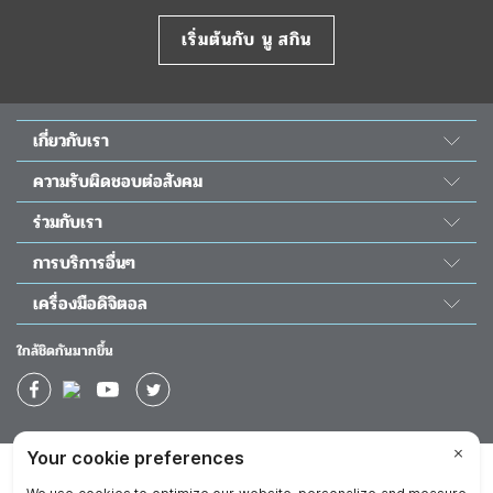
เริ่มต้นกับ นู สกิน
เกี่ยวกับเรา
เรื่องราวของเรา
ความรับผิดชอบต่อสังคม
วิทยาศาสตร์ นู สกิน
พลังแห่งความดี
ร่วมกับเรา
ห้องข่าว&รางวัล
โครงการนูริช เดอะ ชิลเดร้น
สมัครเป็นตัวแทน
The Source
การบริการอื่นๆ
ความรับผิดชอบต่อสังคม
โอกาสทางธุรกิจ
นักลงทุนสัมพันธ์
ติดต่อเรา
โครงการผ่าตัดหัวใจเด็ก
เครื่องมือดิจิตอล
กิจกรรม
วัน โกลบอล วอยซ์
ช่วยเหลือ
แอป Nu Skin Vera
ปฏิทินอบรม
ใกล้ชิดกันมากขึ้น
ใบโปรโมชั่นประจำเดือน
แอป Nu Skin Stela
ผลตอบแทนทางการเงิน
ใบโปรโมชั่นยอดนิยม
แอป TRME App
แคตตาล็อก
นิตยสารดิจิตอล 40 ปี นู สกิน
การันตี 90 วัน Prysm Score
บริษัท
นโยบายความเป็นส่วนตัว
ข้อปฏิบัติในการทำธุรกิจ