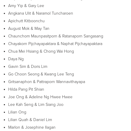
Amy Yip & Gary Lee
Angkana Ulit & Naramol Tuncharoen
Apichutt Kitboonchu
August Mok & May Tan
Chaunchom Maunpasitporn & Ratanaporn Sangasang
Chayakorn Pijchayapaktara & Naphat Pijchayapaktara
Chua Mei Hsiang & Chong Wai Hong
Daya Ng
Gavin Sim & Doris Lim
Go Choon Seong & Kwang Lee Teng
Gritsanaphon & Pattraporn Wannavithayapa
Hilda Pang Pit Shian
Joe Ong & Adeline Ng Hwee Hwee
Lee Kah Seng & Lim Siang Joo
Lilian Ong
Lilian Quah & Daniel Lim
Marlon & Josephine Ilagan