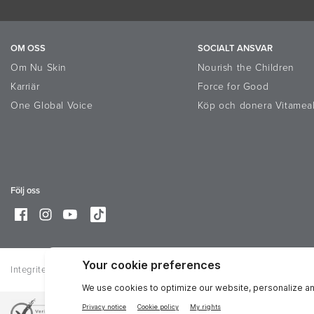
OM OSS
SOCIALT ANSVAR
Om Nu Skin
Nourish the Children
Karriär
Force for Good
One Global Voice
Köp och donera Vitamea
Följ oss
Integritet
Villkor
Trademarks
Online Dispute Resolution Platf