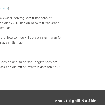
ces.eu
)
ckas till företag som tillhandahåller
Androids GAID) kan du besöka tillverkarens
tem här:
ild enhet) som du vill göra en avanmälan för
ör avanmälan igen.
 in och delar dina personuppgifter och om
essa och din rätt att överföra data samt hur
Anslut dig till Nu Skin