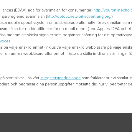
Alliances (EDAA) sida för avanmälan för konsumenter (
http://youronlinechoi
ör självreglerad avanmälan (
http://optout.networkadvertising.org/
).
esta mobila operativsystem enhetsbaserade alternativ för avanmälan som ski
 avanmälan för en identifierare för en mobil enhet (t.ex. Apples IDFA och 
er läsa mer om att skicka signaler som begränsar spårning för ditt operativsys
hoices.
s på varje enskild enhet (inklusive varje enskild webbläsare på varje ensk
r en annan webbläsare eller enhet måste du ställa in dina inställningar f
å stort allvar. Läs vårt
integritetsmeddelande
som förklarar hur vi samlar
ra, radera och begränsa dina personuppgifter, motsätta dig hur vi bearbetar d