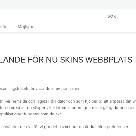
SÖK
i är
Möjlighet
LANDE FÖR NU SKINS WEBBPLATS
amlingsteknik för vissa delar av hemsidan.
rån vår hemsida och lagras i din dator och som hjälper till att anpassa din
 föredrar, så att du slipper välja informationen igen nästa gång du besöker 
 applikationer fungerar som de ska.
vi använder och varför vi gör detta samt hur du ändrar dina preferenser.