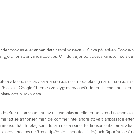
änder cookies eller annan datainsamlingsteknik. Klicka på länken Cookie-p
r gjord för att använda cookies. Om du väljer bort dessa kanske inte sida
era alla cookies, avvisa alla cookies eller meddela dig när en cookie skick
 är olika. I Google Chromes verktygsmeny använder du till exempel alterna
 plats- och plug-in data.
ade efter din användning av din webbläsare eller enhet kan du avanmäla d
mmer att se annonser, men de kommer inte längre att vara anpassade efter 
 annonser från företag som deltar i mekanismer för konsumentalternativ ka
ör självreglerad avanmälan (http://optout.aboutads.info/) och "AppChoices" 