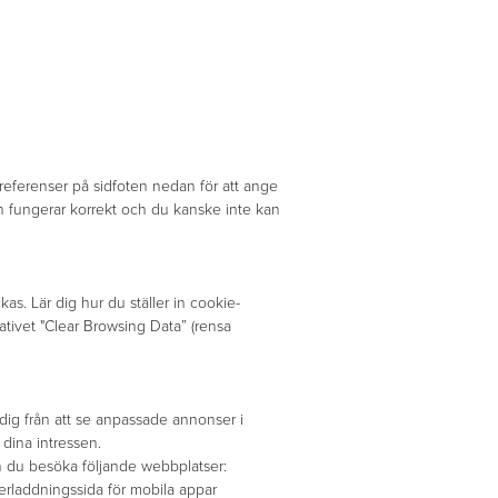
referenser på sidfoten nedan för att ange
n fungerar korrekt och du kanske inte kan
as. Lär dig hur du ställer in cookie-
tivet "Clear Browsing Data” (rensa
ig från att se anpassade annonser i
dina intressen.
n du besöka följande webbplatser:
nerladdningssida för mobila appar