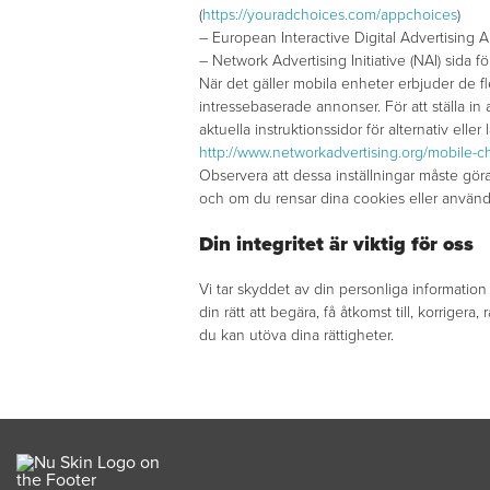
(
https://youradchoices.com/appchoices
)
– European Interactive Digital Advertising 
– Network Advertising Initiative (NAI) sida f
När det gäller mobila enheter erbjuder de fl
intressebaserade annonser. För att ställa in
aktuella instruktionssidor för alternativ ell
http://www.networkadvertising.org/mobile-c
Observera att dessa inställningar måste göra
och om du rensar dina cookies eller använde
Din integritet är viktig för oss
Vi tar skyddet av din personliga information p
din rätt att begära, få åtkomst till, korrige
du kan utöva dina rättigheter.