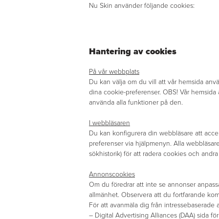
Nu Skin använder följande cookies:
Hantering av cookies
På vår webbplats
Du kan välja om du vill att vår hemsida anv
dina cookie-preferenser. OBS! Vår hemsida ä
använda alla funktioner på den.
I webbläsaren
Du kan konfigurera din webbläsare att accept
preferenser via hjälpmenyn. Alla webbläsare
sökhistorik) för att radera cookies och andra
Annonscookies
Om du föredrar att inte se annonser anpass
allmänhet. Observera att du fortfarande ko
För att avanmäla dig från intressebaserade
– Digital Advertising Alliances (DAA) sida f