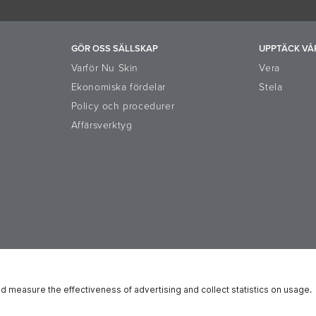
GÖR OSS SÄLLSKAP
UPPTÄCK VÅ
Varför Nu Skin
Vera
Ekonomiska fördelar
Stela
l
Policy och procedurer
Affärsverktyg
orm
Riktlinjer och resurscenter
Registrerades rättigheter
Cooki