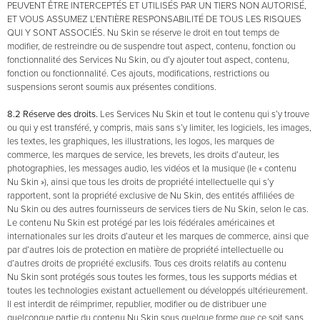
PEUVENT ÊTRE INTERCEPTÉS ET UTILISÉS PAR UN TIERS NON AUTORISÉ,
ET VOUS ASSUMEZ L’ENTIÈRE RESPONSABILITÉ DE TOUS LES RISQUES
QUI Y SONT ASSOCIÉS. Nu Skin se réserve le droit en tout temps de
modifier, de restreindre ou de suspendre tout aspect, contenu, fonction ou
fonctionnalité des Services Nu Skin, ou d’y ajouter tout aspect, contenu,
fonction ou fonctionnalité. Ces ajouts, modifications, restrictions ou
suspensions seront soumis aux présentes conditions.
8.2 Réserve des droits.
Les Services Nu Skin et tout le contenu qui s’y trouve
ou qui y est transféré, y compris, mais sans s’y limiter, les logiciels, les images,
les textes, les graphiques, les illustrations, les logos, les marques de
commerce, les marques de service, les brevets, les droits d’auteur, les
photographies, les messages audio, les vidéos et la musique (le « contenu
Nu Skin »), ainsi que tous les droits de propriété intellectuelle qui s’y
rapportent, sont la propriété exclusive de Nu Skin, des entités affiliées de
Nu Skin ou des autres fournisseurs de services tiers de Nu Skin, selon le cas.
Le contenu Nu Skin est protégé par les lois fédérales américaines et
internationales sur les droits d’auteur et les marques de commerce, ainsi que
par d’autres lois de protection en matière de propriété intellectuelle ou
d’autres droits de propriété exclusifs. Tous ces droits relatifs au contenu
Nu Skin sont protégés sous toutes les formes, tous les supports médias et
toutes les technologies existant actuellement ou développés ultérieurement.
Il est interdit de réimprimer, republier, modifier ou de distribuer une
quelconque partie du contenu Nu Skin sous quelque forme que ce soit sans