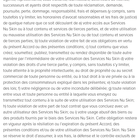
successeurs et ayants droit respectifs de toute réclamation, demande,
poursuite, perte, dommage, responsabilité, frais et dépenses (y compris, sans
toutefois s’y limiter, les honoraires d’avocat raisonnables et les frais de justice)
de quelque nature que ce soit découlant de a) votre accès aux Services
Nu Skin ou à tout contenu et services de tierces parties, et de votre utilisation
ou mauvaise utilisation des Services Nu Skin ou de tout contenu et services
de tierces parties; b) toute violation de votre fait de vos obligations en vertu
du présent Accord ou des présentes conditions; c) tout contenu que vous
créez, soumettez, publiez, transmettez ou rendez disponible de toute autre
manière par l’intermédiaire de votre utilisation des Services Nu Skin d) votre
violation des droits d’une tierce partie, y compris, sans toutefois s’y limiter,
toute atteinte à la propriété intellectuelle, au droit de propriété ou au secret
commercial de toute personne ou entité, ou à tout droit à la vie privée ou à la
protection des consommateurs expliqué dans les présentes; e) toute violation
des lois; f) votre négligence ou de votre inconduite délibérée; g) toute relation
entre vous et toute personne ou entité à laquelle vous envoyez ou
transmettez tout contenu à la suite de votre utilisation des Services Nu Skin;
h) toute violation de votre part de tout contrat que vous concluez avec un
autre utilisateur des Services Nu Skin; ou i) votre usage abusif des biens ou
des produits fournis par le biais des Services Nu Skin. Cette obligation restera
en vigueur après la résiliation ou l’expiration du présent Accord, des
présentes conditions et/ou de votre utilisation des Services Nu Skin. Nu Skin
se réserve le droit d’assumer, à vos frais, la défense et le contrôle exclusifs de