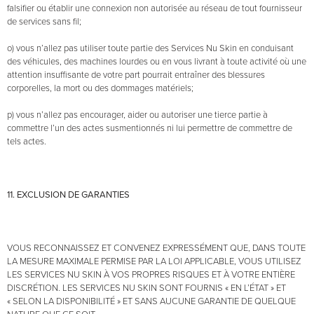
falsifier ou établir une connexion non autorisée au réseau de tout fournisseur
de services sans fil;
o) vous n’allez pas utiliser toute partie des Services Nu Skin en conduisant
des véhicules, des machines lourdes ou en vous livrant à toute activité où une
attention insuffisante de votre part pourrait entraîner des blessures
corporelles, la mort ou des dommages matériels;
p) vous n’allez pas encourager, aider ou autoriser une tierce partie à
commettre l’un des actes susmentionnés ni lui permettre de commettre de
tels actes.
11. EXCLUSION DE GARANTIES
VOUS RECONNAISSEZ ET CONVENEZ EXPRESSÉMENT QUE, DANS TOUTE
LA MESURE MAXIMALE PERMISE PAR LA LOI APPLICABLE, VOUS UTILISEZ
LES SERVICES NU SKIN À VOS PROPRES RISQUES ET À VOTRE ENTIÈRE
DISCRÉTION. LES SERVICES NU SKIN SONT FOURNIS « EN L’ÉTAT » ET
« SELON LA DISPONIBILITÉ » ET SANS AUCUNE GARANTIE DE QUELQUE