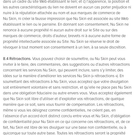
dans un cadre du site Web établissant le lien; et c) l’apparence, la position et
les autres caractéristiques du lien ne doivent en aucun cas porter préjudice ni
nuire à la réputation attachée au nom et aux marques de commerce de
Nu Skin, ni créer la fausse impression que Nu Skin est associée au site Web
établissant le lien ou le parraine. En donnant son consentement, Nu Skin ne
renonce à aucune propriété ni aucun autre droit sur le Site ou sur des
marques de commerce, droits d’auteur, brevets ni à aucune autre forme de
propriété intellectuelle associée au Site. Nu Skin se réserve le droit de
révoquer à tout moment son consentement à un lien, à sa seule discrétion.
8.4 Rétroactions.
Vous pouvez choisir de soumettre, ou Nu Skin peut vous
inviter à le faire, des commentaires, des suggestions ou d’autres rétroactions
concernant les services Nu Skin, qui peuvent inclure, sans s’y limiter, des
idées sur la manière d’améliorer les services Nu Skin (« rétroactions »). En
soumettant des rétroactions à Nu Skin, vous acceptez que votre divulgation
soit entièrement volontaire et sans restriction, et qu’elle ne place pas Nu Skin
dans une obligation fiduciaire ou autre envers vous. Vous acceptez également
que Nu Skin soit libre d’utiliser et d’exploiter vos rétroactions, de quelque
manière que ce soit, sans vous fournir de compensation. Les rétroactions,
même si vous les désignez comme confidentielles, ne créent pas, en
l’absence d’un accord écrit distinct conclu entre vous et Nu Skin, d’obligation
de confidentialité pour Nu Skin en ce qui concerne ces rétroactions, et, de ce
fait, Nu Skin est libre de les divulguer sur une base non confidentielle, ou à
quiconque sur toute autre base. Toutes les rétroactions seront la propriété