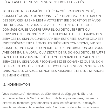
DÉFAILLANCE DES SERVICES NU SKIN SERONT CORRIGÉS.
TOUT CONTENU OU MATÉRIEL TÉLÉCHARGÉ, TRANSMIS, STOCKÉ,
CONSULTÉ OU AUTREMENT CONSERVÉ PENDANT VOTRE UTILISATION
DES SERVICES NU SKIN L’EST À VOTRE ENTIÈRE DISCRÉTION ET À VOS
PROPRES RISQUES. VOUS SEREZ SEUL RESPONSABLE DE TOUT
DOMMAGE CAUSÉ À VOTRE APPAREIL OU DE TOUTE PERTE OU
CORRUPTION DE DONNÉES RÉSULTANT D’UNE TELLE UTILISATION DES
SERVICES NU SKIN. AUCUNE GARANTIE N’EST CRÉÉE, SAUF SI CELA EST
EXPRESSÉMENT STIPULÉ DANS LES PRÉSENTES CONDITIONS, PAR DES
CONSEILS, UNE LIGNE DE CONDUITE OU UNE INFORMATION QUE VOUS
AVEZ OBTENUS, À L’ORAL OU À L’ÉCRIT, DE NU SKIN OU DE TOUTE AUTRE
PARTIE, OU QUI VOUS ONT ÉTÉ FOURNIS PENDANT L’UTILISATION DES
SERVICES NU SKIN. VOUS RECONNAISSEZ ET CONVENEZ QUE NU SKIN
POURRAIT NE PAS ÊTRE EN MESURE D’OFFRIR LES SERVICES NU SKIN EN
L’ABSENCE DES CLAUSES DE NON-RESPONSABILITÉ ET DES LIMITATIONS
SUSMENTIONNÉES.
12. INDEMNISATION
Vous acceptez d’indemniser, de défendre et de dégager Nu Skin, les
fournisseurs tiers de Nu Skin et chacun de leurs propriétaires, dirigeants,
directeurs, membres, gestionnaires, filiales, entités affiliées, employés,
agents, représentants, sous-traitants, fournisseurs, détenteurs de licence,