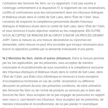
l’utilisation des Services Nu Skin, ou s’y rapportant, n’est pas soumis à
l’arbitrage conformément à la disposition 17, le règlement de ces réclamations,
conflits et controverses aura lieu exclusivement dans les tribunaux étatiques
et fédéraux situés dans le comté de Salt Lake, dans l’État de l’Utah. Vous
convenez de respecter la compétence personnelle desdits tribunaux
étatiques et fédéraux situés dans le comté de Salt Lake, dans l’État de l’Utah,
et vous renoncez à toute objection relative au lieu inapproprié. EN OUTRE,
VOUS ACCEPTEZ DE RENONCER AU DROIT D’AVOIR UN PROCÈS DEVANT
JURY. Dans la mesure où une mesure déclaratoire ou injonctive est
demandée, cette mesure ne peut être accordée que lorsque nécessaire pour
fournir la réparation justifiée par la demande individuelle d’une partie.
14.2 Membres Nu Skin, clients et autres utilisateurs.
Dans la mesure permise
par les lois applicables, par les présentes, vous acceptez de manière
irrévocable et inconditionnelle de vous soumettre à la compétence exclusive
des tribunaux étatiques et fédéraux situés dans le comté de Salt Lake, dans
l’État de l’Utah, aux États-Unis d’Amérique et renoncez à toute exception
d’incompétence territoriale en cas de conflit, réclamation ou différend
découlant du présent Accord, des présentes conditions, de votre utilisation
des Services Nu Skin ou de l’achat de produits ou services par le biais des
Services Nu Skin. Vous acceptez de ne pas engager de poursuites en rapport
avec ceux-ci, sauf devant ces tribunaux. Vous acceptez par les présentes, de
manière irrévocable et inconditionnelle, de ne pas plaider ni revendiquer