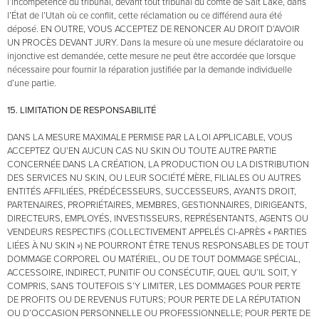
l’incompétence du tribunal, devant tout tribunal du comté de Salt Lake, dans
l’État de l’Utah où ce conflit, cette réclamation ou ce différend aura été
déposé. EN OUTRE, VOUS ACCEPTEZ DE RENONCER AU DROIT D’AVOIR
UN PROCÈS DEVANT JURY. Dans la mesure où une mesure déclaratoire ou
injonctive est demandée, cette mesure ne peut être accordée que lorsque
nécessaire pour fournir la réparation justifiée par la demande individuelle
d’une partie.
15. LIMITATION DE RESPONSABILITÉ
DANS LA MESURE MAXIMALE PERMISE PAR LA LOI APPLICABLE, VOUS
ACCEPTEZ QU’EN AUCUN CAS NU SKIN OU TOUTE AUTRE PARTIE
CONCERNÉE DANS LA CRÉATION, LA PRODUCTION OU LA DISTRIBUTION
DES SERVICES NU SKIN, OU LEUR SOCIÉTÉ MÈRE, FILIALES OU AUTRES
ENTITÉS AFFILIÉES, PRÉDÉCESSEURS, SUCCESSEURS, AYANTS DROIT,
PARTENAIRES, PROPRIÉTAIRES, MEMBRES, GESTIONNAIRES, DIRIGEANTS,
DIRECTEURS, EMPLOYÉS, INVESTISSEURS, REPRÉSENTANTS, AGENTS OU
VENDEURS RESPECTIFS (COLLECTIVEMENT APPELÉS CI-APRÈS « PARTIES
LIÉES À NU SKIN ») NE POURRONT ÊTRE TENUS RESPONSABLES DE TOUT
DOMMAGE CORPOREL OU MATÉRIEL, OU DE TOUT DOMMAGE SPÉCIAL,
ACCESSOIRE, INDIRECT, PUNITIF OU CONSÉCUTIF, QUEL QU’IL SOIT, Y
COMPRIS, SANS TOUTEFOIS S’Y LIMITER, LES DOMMAGES POUR PERTE
DE PROFITS OU DE REVENUS FUTURS; POUR PERTE DE LA RÉPUTATION
OU D’OCCASION PERSONNELLE OU PROFESSIONNELLE; POUR PERTE DE