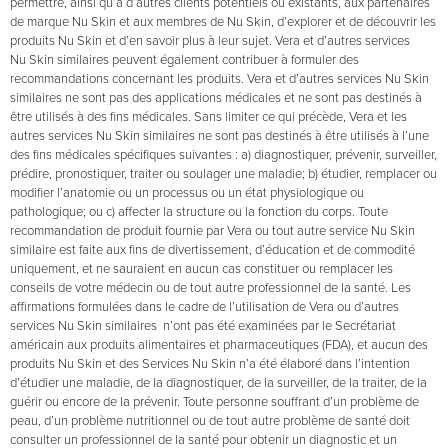
permettre, ainsi qu’à d’autres clients potentiels ou existants, aux partenaires
de marque Nu Skin et aux membres de Nu Skin, d’explorer et de découvrir les
produits Nu Skin et d’en savoir plus à leur sujet. Vera et d’autres services
Nu Skin similaires peuvent également contribuer à formuler des
recommandations concernant les produits. Vera et d’autres services Nu Skin
similaires ne sont pas des applications médicales et ne sont pas destinés à
être utilisés à des fins médicales. Sans limiter ce qui précède, Vera et les
autres services Nu Skin similaires ne sont pas destinés à être utilisés à l’une
des fins médicales spécifiques suivantes : a) diagnostiquer, prévenir, surveiller,
prédire, pronostiquer, traiter ou soulager une maladie; b) étudier, remplacer ou
modifier l’anatomie ou un processus ou un état physiologique ou
pathologique; ou c) affecter la structure ou la fonction du corps. Toute
recommandation de produit fournie par Vera ou tout autre service Nu Skin
similaire est faite aux fins de divertissement, d’éducation et de commodité
uniquement, et ne sauraient en aucun cas constituer ou remplacer les
conseils de votre médecin ou de tout autre professionnel de la santé. Les
affirmations formulées dans le cadre de l’utilisation de Vera ou d’autres
services Nu Skin similaires n’ont pas été examinées par le Secrétariat
américain aux produits alimentaires et pharmaceutiques (FDA), et aucun des
produits Nu Skin et des Services Nu Skin n’a été élaboré dans l’intention
d’étudier une maladie, de la diagnostiquer, de la surveiller, de la traiter, de la
guérir ou encore de la prévenir. Toute personne souffrant d’un problème de
peau, d’un problème nutritionnel ou de tout autre problème de santé doit
consulter un professionnel de la santé pour obtenir un diagnostic et un