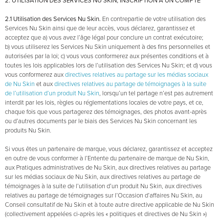
2. UTILISATION DES SERVICES NU SKIN; INSCRIPTION À UN COMPTE
2.1 Utilisation des Services Nu Skin.
En contrepartie de votre utilisation des
Services Nu Skin ainsi que de leur accès, vous déclarez, garantissez et
acceptez que a) vous avez l’âge légal pour conclure un contrat exécutoire;
b) vous utiliserez les Services Nu Skin uniquement à des fins personnelles et
autorisées par la loi; c) vous vous conformerez aux présentes conditions et à
toutes les lois applicables lors de l’utilisation des Services Nu Skin; et d) vous
vous conformerez aux
directives relatives au partage sur les médias sociaux
de Nu Skin
et aux
directives relatives au partage de témoignages à la suite
de l’utilisation d’un produit Nu Skin
, lorsqu’un tel partage n’est pas autrement
interdit par les lois, règles ou réglementations locales de votre pays, et ce,
chaque fois que vous partagerez des témoignages, des photos avant-après
ou d’autres documents par le biais des Services Nu Skin concernant les
produits Nu Skin.
Si vous êtes un partenaire de marque, vous déclarez, garantissez et acceptez
en outre de vous conformer à l’Entente du partenaire de marque de Nu Skin,
aux Pratiques administratives de Nu Skin, aux directives relatives au partage
sur les médias sociaux de Nu Skin, aux directives relatives au partage de
témoignages à la suite de l’utilisation d’un produit Nu Skin, aux directives
relatives au partage de témoignages sur l’Occasion d’affaires Nu Skin, au
Conseil consultatif de Nu Skin et à toute autre directive applicable de Nu Skin
(collectivement appelées ci-après les « politiques et directives de Nu Skin »)