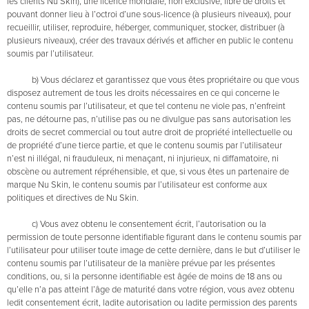
les clients Nu Skin), une licence mondiale, non exclusive, libre de droits et
pouvant donner lieu à l’octroi d’une sous-licence (à plusieurs niveaux), pour
recueillir, utiliser, reproduire, héberger, communiquer, stocker, distribuer (à
plusieurs niveaux), créer des travaux dérivés et afficher en public le contenu
soumis par l’utilisateur.
b) Vous déclarez et garantissez que vous êtes propriétaire ou que vous
disposez autrement de tous les droits nécessaires en ce qui concerne le
contenu soumis par l’utilisateur, et que tel contenu ne viole pas, n’enfreint
pas, ne détourne pas, n’utilise pas ou ne divulgue pas sans autorisation les
droits de secret commercial ou tout autre droit de propriété intellectuelle ou
de propriété d’une tierce partie, et que le contenu soumis par l’utilisateur
n’est ni illégal, ni frauduleux, ni menaçant, ni injurieux, ni diffamatoire, ni
obscène ou autrement répréhensible, et que, si vous êtes un partenaire de
marque Nu Skin, le contenu soumis par l’utilisateur est conforme aux
politiques et directives de Nu Skin.
c) Vous avez obtenu le consentement écrit, l’autorisation ou la
permission de toute personne identifiable figurant dans le contenu soumis par
l’utilisateur pour utiliser toute image de cette dernière, dans le but d’utiliser le
contenu soumis par l’utilisateur de la manière prévue par les présentes
conditions, ou, si la personne identifiable est âgée de moins de 18 ans ou
qu’elle n’a pas atteint l’âge de maturité dans votre région, vous avez obtenu
ledit consentement écrit, ladite autorisation ou ladite permission des parents