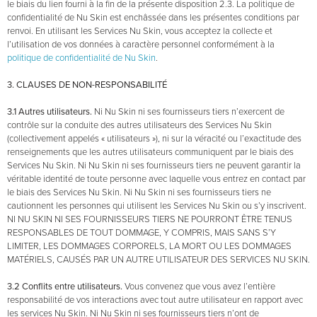
le biais du lien fourni à la fin de la présente disposition 2.3. La politique de
confidentialité de Nu Skin est enchâssée dans les présentes conditions par
renvoi. En utilisant les Services Nu Skin, vous acceptez la collecte et
l’utilisation de vos données à caractère personnel conformément à la
politique de confidentialité de Nu Skin
.
3. CLAUSES DE NON-RESPONSABILITÉ
3.1 Autres utilisateurs.
Ni Nu Skin ni ses fournisseurs tiers n’exercent de
contrôle sur la conduite des autres utilisateurs des Services Nu Skin
(collectivement appelés « utilisateurs »), ni sur la véracité ou l’exactitude des
renseignements que les autres utilisateurs communiquent par le biais des
Services Nu Skin. Ni Nu Skin ni ses fournisseurs tiers ne peuvent garantir la
véritable identité de toute personne avec laquelle vous entrez en contact par
le biais des Services Nu Skin. Ni Nu Skin ni ses fournisseurs tiers ne
cautionnent les personnes qui utilisent les Services Nu Skin ou s’y inscrivent.
NI NU SKIN NI SES FOURNISSEURS TIERS NE POURRONT ÊTRE TENUS
RESPONSABLES DE TOUT DOMMAGE, Y COMPRIS, MAIS SANS S’Y
LIMITER, LES DOMMAGES CORPORELS, LA MORT OU LES DOMMAGES
MATÉRIELS, CAUSÉS PAR UN AUTRE UTILISATEUR DES SERVICES NU SKIN.
3.2 Conflits entre utilisateurs.
Vous convenez que vous avez l’entière
responsabilité de vos interactions avec tout autre utilisateur en rapport avec
les services Nu Skin. Ni Nu Skin ni ses fournisseurs tiers n’ont de