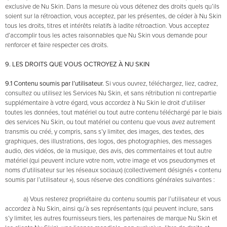
exclusive de Nu Skin. Dans la mesure où vous détenez des droits quels qu’ils
soient sur la rétroaction, vous acceptez, par les présentes, de céder à Nu Skin
tous les droits, titres et intérêts relatifs à ladite rétroaction. Vous acceptez
d’accomplir tous les actes raisonnables que Nu Skin vous demande pour
renforcer et faire respecter ces droits.
9. LES DROITS QUE VOUS OCTROYEZ À NU SKIN
9.1 Contenu soumis par l’utilisateur.
Si vous ouvrez, téléchargez, liez, cadrez,
consultez ou utilisez les Services Nu Skin, et sans rétribution ni contrepartie
supplémentaire à votre égard, vous accordez à Nu Skin le droit d’utiliser
toutes les données, tout matériel ou tout autre contenu téléchargé par le biais
des services Nu Skin, ou tout matériel ou contenu que vous avez autrement
transmis ou créé, y compris, sans s’y limiter, des images, des textes, des
graphiques, des illustrations, des logos, des photographies, des messages
audio, des vidéos, de la musique, des avis, des commentaires et tout autre
matériel (qui peuvent inclure votre nom, votre image et vos pseudonymes et
noms d’utilisateur sur les réseaux sociaux) (collectivement désignés « contenu
soumis par l’utilisateur »), sous réserve des conditions générales suivantes :
a) Vous resterez propriétaire du contenu soumis par l’utilisateur et vous
accordez à Nu Skin, ainsi qu’à ses représentants (qui peuvent inclure, sans
s’y limiter, les autres fournisseurs tiers, les partenaires de marque Nu Skin et