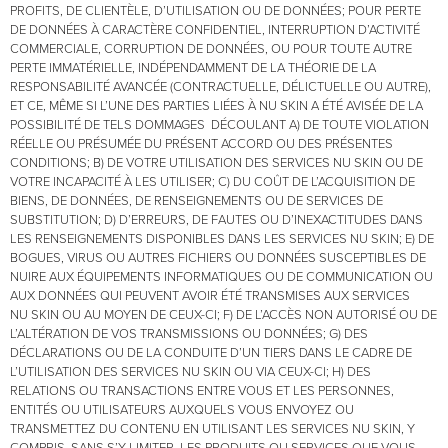
PROFITS, DE CLIENTÈLE, D’UTILISATION OU DE DONNÉES; POUR PERTE
DE DONNÉES À CARACTÈRE CONFIDENTIEL, INTERRUPTION D’ACTIVITÉ
COMMERCIALE, CORRUPTION DE DONNÉES, OU POUR TOUTE AUTRE
PERTE IMMATÉRIELLE, INDÉPENDAMMENT DE LA THÉORIE DE LA
RESPONSABILITÉ AVANCÉE (CONTRACTUELLE, DÉLICTUELLE OU AUTRE),
ET CE, MÊME SI L’UNE DES PARTIES LIÉES À NU SKIN A ÉTÉ AVISÉE DE LA
POSSIBILITÉ DE TELS DOMMAGES DÉCOULANT A) DE TOUTE VIOLATION
RÉELLE OU PRÉSUMÉE DU PRÉSENT ACCORD OU DES PRÉSENTES
CONDITIONS; B) DE VOTRE UTILISATION DES SERVICES NU SKIN OU DE
VOTRE INCAPACITÉ À LES UTILISER; C) DU COÛT DE L’ACQUISITION DE
BIENS, DE DONNÉES, DE RENSEIGNEMENTS OU DE SERVICES DE
SUBSTITUTION; D) D’ERREURS, DE FAUTES OU D’INEXACTITUDES DANS
LES RENSEIGNEMENTS DISPONIBLES DANS LES SERVICES NU SKIN; E) DE
BOGUES, VIRUS OU AUTRES FICHIERS OU DONNÉES SUSCEPTIBLES DE
NUIRE AUX ÉQUIPEMENTS INFORMATIQUES OU DE COMMUNICATION OU
AUX DONNÉES QUI PEUVENT AVOIR ÉTÉ TRANSMISES AUX SERVICES
NU SKIN OU AU MOYEN DE CEUX-CI; F) DE L’ACCÈS NON AUTORISÉ OU DE
L’ALTÉRATION DE VOS TRANSMISSIONS OU DONNÉES; G) DES
DÉCLARATIONS OU DE LA CONDUITE D’UN TIERS DANS LE CADRE DE
L’UTILISATION DES SERVICES NU SKIN OU VIA CEUX-CI; H) DES
RELATIONS OU TRANSACTIONS ENTRE VOUS ET LES PERSONNES,
ENTITÉS OU UTILISATEURS AUXQUELS VOUS ENVOYEZ OU
TRANSMETTEZ DU CONTENU EN UTILISANT LES SERVICES NU SKIN, Y