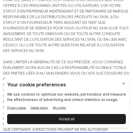
COMPRIS, SANS S’Y LIMITER, LES PRODUITS OU SERVICES QUE VOUS
OFFREZ À CES PERSONNES, ENTITÉS OU UTILISATEURS; I) DE VOTRE
STATUT D’ENTREPRENEUR INDÉPENDANT ET DE PARTENAIRE DE MARQUE
RESPONSABLE DE LA DISTRIBUTION DES PRODUITS NU SKIN; J) DU
STATUT D’UN FOURNISSEUR TIERS AGISSANT EN TANT QUE
FOURNISSEUR DE SERVICES POUR VOUS OU POUR NU SKIN; K) DE TOUT
AGISSEMENT, DE TOUTE OMISSION OU DE TOUTE AUTRE CONDUITE
RÉSULTANT DE L’UTILISATION DES SERVICES NU SKIN, OU EN LIEN AVEC
CEUX-CI; OU L) DE TOUTE AUTRE QUESTION RELATIVE À L’UTILISATION
DES SERVICES NU SKIN.
SANS LIMITER LA GÉNÉRALITÉ DE CE QUI PRÉCÈDE, VOUS CONVENEZ
ÉGALEMENT QU’EN AUCUN CAS LA RESPONSABILITÉ GLOBALE TOTALE
DES PARTIES LIÉES À NU SKIN ENVERS VOUS OU VOS SUCCESSEURS OU
AYANTS DROIT POUR TOUTE RÉCLAMATION, QUELLE QU’ELLE SOIT,
DÉCOULANT DE TOUTE DISPOSITION DE L’ACCORD, DES PRÉSENTES
CONDITIONS OU DE VOTRE UTILISATION DES SERVICES NU SKIN, Y
COMPRIS, MAIS SANS S’Y LIMITER, TOUTE RÉCLAMATION OU CAUSE
D’ACTION DÉCOULANT D’UN CONTRAT, D’UN DÉLIT OU D’UN PRINCIPE DE
L’ÉQUITÉ, NE DÉPASSERA LE MONTANT TOTAL DES FRAIS QUE VOUS
AVEZ PAYÉS POUR L’UTILISATION DES SERVICES NU SKIN, OU 50 $ US
(OU TOUT MONTANT ÉQUIVALENT CONVERTI DANS VOTRE DEVISE
LOCALE), LE MONTANT LE PLUS ÉLEVÉ ÉTANT RETENU. ÉTANT DONNÉ
QUE CERTAINES JURIDICTIONS PEUVENT NE PAS AUTORISER