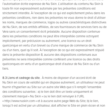
l’autorisation écrite expresse de Nu Skin. L’utilisation du contenu Nu Skin à
toute fin non expressément autorisée par les présentes conditions est
strictement interdite. À l’exception de ce qui est explicitement prévu dans les
présentes conditions, rien dans les présentes ne vous donne le droit d’utiliser
les noms, marques de commerce, logos ou autres caractéristiques distinctives
de Nu Skin, de ses entités affiliées, de ses fournisseurs de services tiers ou de
Vera sans un consentement écrit préalable. Aucune disposition contenue
dans les présentes conditions ne peut être interprétée comme octroyant
implicitement, par préclusion ou autrement, une licence ou un droit
quelconque en vertu d’un brevet ou d’une marque de commerce de Nu Skin
ou d’un tiers, quel qu’il soit. À l’exception de ce qui est expressément stipulé
dans la présente disposition 8, aucune des dispositions contenues aux
présentes ne sera interprétée comme conférant une licence ou des droits
quelconques en vertu d’un quelconque droit d’auteur de Nu Skin ou d’un
tiers.
8.3 Liens et cadrage du site.
À moins de disposer d’un accord écrit de
Nu Skin en cours de validité qui en dispose autrement, un utilisateur ne peut
fournir d’hyperlien au Site sur un autre site Web que s’il remplit l’ensemble
des conditions suivantes : a) le lien doit être un texte uniquement et
clairement marqué « Nu Skin » ou le lien doit renvoyer à l’URL
« http://www.nuskin.com » et à aucune autre page Web du Site; b) le lien,
lorsqu’il est activé par un utilisateur, doit afficher le Site en plein écran et non