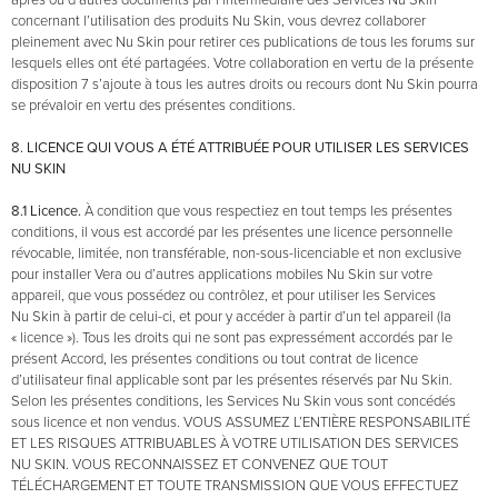
après ou d’autres documents par l’intermédiaire des Services Nu Skin
concernant l’utilisation des produits Nu Skin, vous devrez collaborer
pleinement avec Nu Skin pour retirer ces publications de tous les forums sur
lesquels elles ont été partagées. Votre collaboration en vertu de la présente
disposition 7 s’ajoute à tous les autres droits ou recours dont Nu Skin pourra
se prévaloir en vertu des présentes conditions.
8. LICENCE QUI VOUS A ÉTÉ ATTRIBUÉE POUR UTILISER LES SERVICES
NU SKIN
8.1 Licence.
À condition que vous respectiez en tout temps les présentes
conditions, il vous est accordé par les présentes une licence personnelle
révocable, limitée, non transférable, non-sous-licenciable et non exclusive
pour installer Vera ou d’autres applications mobiles Nu Skin sur votre
appareil, que vous possédez ou contrôlez, et pour utiliser les Services
Nu Skin à partir de celui-ci, et pour y accéder à partir d’un tel appareil (la
« licence »). Tous les droits qui ne sont pas expressément accordés par le
présent Accord, les présentes conditions ou tout contrat de licence
d’utilisateur final applicable sont par les présentes réservés par Nu Skin.
Selon les présentes conditions, les Services Nu Skin vous sont concédés
sous licence et non vendus. VOUS ASSUMEZ L’ENTIÈRE RESPONSABILITÉ
ET LES RISQUES ATTRIBUABLES À VOTRE UTILISATION DES SERVICES
NU SKIN. VOUS RECONNAISSEZ ET CONVENEZ QUE TOUT
TÉLÉCHARGEMENT ET TOUTE TRANSMISSION QUE VOUS EFFECTUEZ