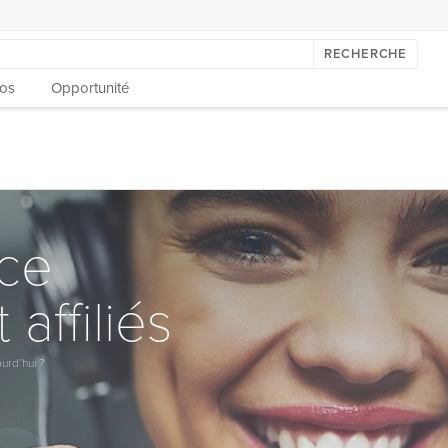
RECHERCHE
os
Opportunité
nce
 affiliés
urd’hui ?