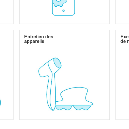
Entretien des
Exer
appareils
de r