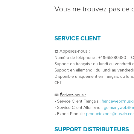
Vous ne trouvez pas ce 
SERVICE CLIENT
☎️
Appellez-nous :
Numéro de téléphone : +41565880380 – Op
Support en français : du lundi au vendred
Support en allemand : du lundi au vendre
Disponible uniquement en français, du lun
CET
📧
Écrivez-nous :
• Service Client Français :
franceweb@nuski
• Service Client Allemand :
germanyweb@nu
• Expert Produit :
productexpert@nuskin.co
SUPPORT DISTRIBUTEURS