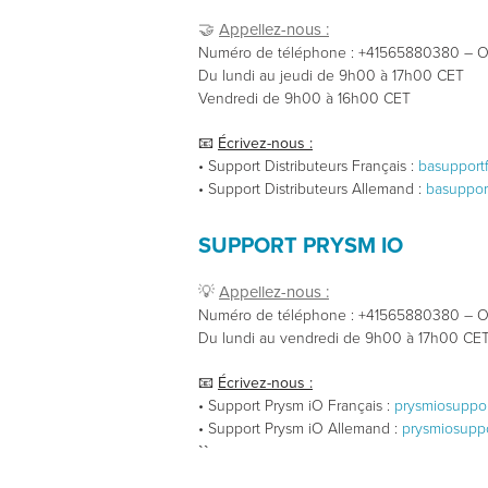
🤝
Appellez-nous :
Numéro de téléphone : +41565880380 – O
Du lundi au jeudi de 9h00 à 17h00 CET
Vendredi de 9h00 à 16h00 CET
📧
Écrivez-nous :
• Support Distributeurs Français :
basupport
• Support Distributeurs Allemand :
basuppo
SUPPORT PRYSM IO
💡
Appellez-nous :
Numéro de téléphone : +41565880380 – O
Du lundi au vendredi de 9h00 à 17h00 CE
📧
Écrivez-nous :
• Support Prysm iO Français :
prysmiosuppo
• Support Prysm iO Allemand :
prysmiosupp
``