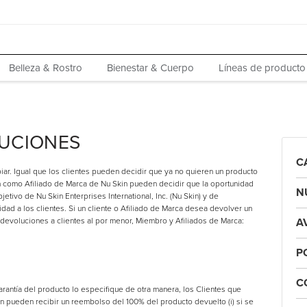
Belleza & Rostro
Bienestar & Cuerpo
Líneas de producto
LUCIONES
C
r. Igual que los clientes pueden decidir que ya no quieren un producto
ran como Afiliado de Marca de Nu Skin pueden decidir que la oportunidad
N
jetivo de Nu Skin Enterprises International, Inc. (Nu Skin) y de
dad a los clientes. Si un cliente o Afiliado de Marca desea devolver un
e devoluciones a clientes al por menor, Miembro y Afiliados de Marca:
A
P
C
arantía del producto lo especifique de otra manera, los Clientes que
 pueden recibir un reembolso del 100% del producto devuelto (i) si se