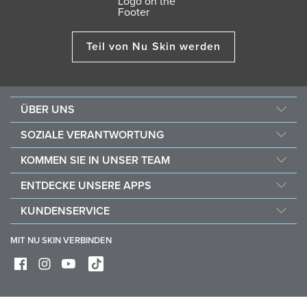
Teil von Nu Skin werden
ÜBER UNS
Über Nu Skin
SOZIALE VERANTWORTUNG
Jobs & Karriere
Nourish the Children
KOMMEN SIE IN UNSER TEAM
Force for Good
Warum Nu Skin
ENTDECKE UNSERE APPS
Kaufe und spende mit Vitameal
Finanzielle Vergütung
Vera
KUNDENSERVICE
Richtlinien
Stela
FAQ
Geschäftshilfsmittel
MIT NU SKIN VERBINDEN
Lieferung & Rückgabe
Mache von deinem Widerrufsrecht Gebrauch
Gerätepflege & Wartung