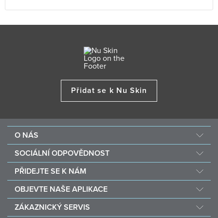
Přidat se k Nu Skin
O NÁS
O společnosti Nu Skin
SOCIÁLNÍ ODPOVĚDNOST
Kariéra
Nourish the Children
PŘIDEJTE SE K NÁM
Force for Good
Proč Nu Skin?
OBJEVTE NAŠE APLIKACE
Kupte a darujte jídlo díky Vitameal
Finanční odměny
Vera
ZÁKAZNICKÝ SERVIS
Politika a Postupy
Stela