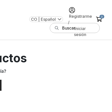
Registrarme
0
CO | Español
/
Iniciar
sesión
uctos
ía
?