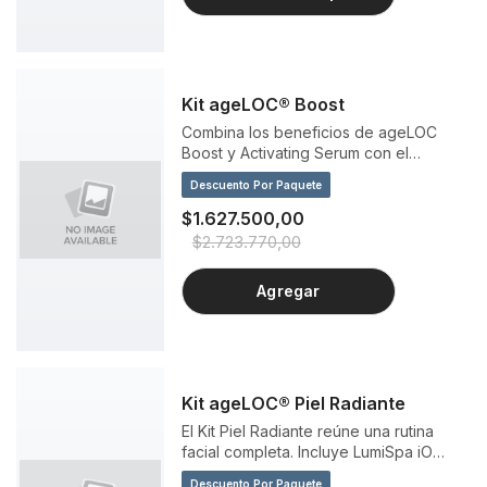
Kit ageLOC® Boost
Combina los beneficios de ageLOC
Boost y Activating Serum con el
poderoso reafirmante ageLOC® Tru
Descuento Por Paquete
Face® Essence Ultra.
$1.627.500,00
$2.723.770,00
Agregar
Kit ageLOC® Piel Radiante
El Kit Piel Radiante reúne una rutina
facial completa. Incluye LumiSpa iO
Rose Gold con su limpiador para una
Descuento Por Paquete