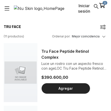
0
Iniciar
sesión
TRU FACE
(
11
productos
)
Ordenar por
:
Mejor coincidencia
Tru Face Peptide Retinol
Complex
Luce un rostro con un aspecto fresco
con ageLOC Tru Face Peptide Retinol
Complex. El secreto reside en su
$390.600,00
fórmula, potenciada por una tecnología
única de péptidos idénticos a los
naturales que multiplica los beneficios
Agregar
del retinol, ayudando a reducir
visiblemente las líneas de expresión, las
arrugas y los poros y a mejorar el tono,
la elasticidad y la tersura de la piel.