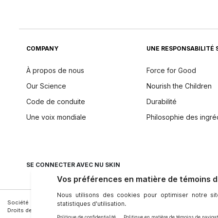
COMPANY
UNE RESPONSABILITÉ 
À propos de nous
Force for Good
Our Science
Nourish the Children
Code de conduite
Durabilité
Une voix mondiale
Philosophie des ingré
SE CONNECTER AVEC NU SKIN
Société
|
Juridique
|
Conditions D’utilisation
|
Personne-Ressource
|
Confide
Droits des personnes concernées
|