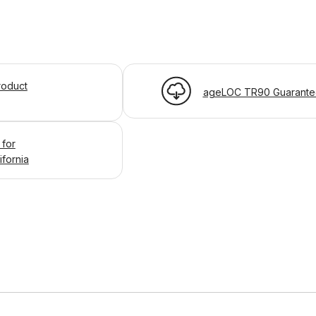
oduct
ageLOC TR90 Guarante
 for
ifornia