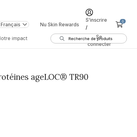
S’inscrire
0
 Français
Nu Skin Rewards
/
Se
otre impact
connecter
rotéines ageLOC® TR90