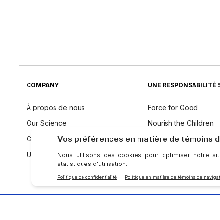
COMPANY
UNE RESPONSABILITÉ 
À propos de nous
Force for Good
Our Science
Nourish the Children
Code de conduite
Durabilité
Une voix mondiale
Philosophie des ingré
SE CONNECTER AVEC NU SKIN