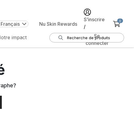
S’inscrire
0
 Français
Nu Skin Rewards
/
Se
otre impact
connecter
é
raphe
?