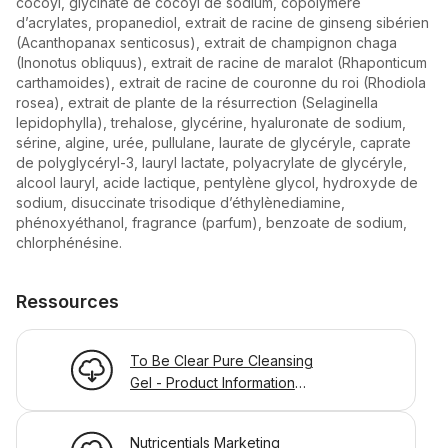
cocoyl, glycinate de cocoyl de sodium, copolymère
d’acrylates, propanediol, extrait de racine de ginseng sibérien
(Acanthopanax senticosus), extrait de champignon chaga
(Inonotus obliquus), extrait de racine de maralot (Rhaponticum
carthamoides), extrait de racine de couronne du roi (Rhodiola
rosea), extrait de plante de la résurrection (Selaginella
lepidophylla), trehalose, glycérine, hyaluronate de sodium,
sérine, algine, urée, pullulane, laurate de glycéryle, caprate
de polyglycéryl-3, lauryl lactate, polyacrylate de glycéryle,
alcool lauryl, acide lactique, pentylène glycol, hydroxyde de
sodium, disuccinate trisodique d’éthylènediamine,
phénoxyéthanol, fragrance (parfum), benzoate de sodium,
chlorphénésine.
Ressources
To Be Clear Pure Cleansing
Gel - Product Information
Page
Nutricentials Marketing