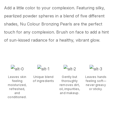
Add a little color to your complexion. Featuring silky,
pearlized powder spheres in a blend of five different
shades, Nu Colour Bronzing Pearls are the perfect
touch for any complexion. Brush on face to add a hint
of sun-kissed radiance for a healthy, vibrant glow.
Leaves skin
Unique blend
Gently but
Leaves hands
feeling
of ingredients
thoroughly
feeling soft—
moisturized,
removes dirt,
never greasy
refreshed,
oil, impurities,
or sticky.
and
and makeup.
conditioned.