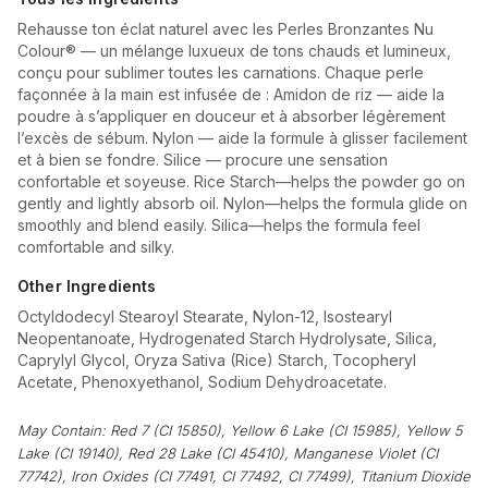
Rehausse ton éclat naturel avec les Perles Bronzantes Nu
Colour® — un mélange luxueux de tons chauds et lumineux,
conçu pour sublimer toutes les carnations. Chaque perle
façonnée à la main est infusée de : Amidon de riz — aide la
poudre à s’appliquer en douceur et à absorber légèrement
l’excès de sébum. Nylon — aide la formule à glisser facilement
et à bien se fondre. Silice — procure une sensation
confortable et soyeuse. Rice Starch—helps the powder go on
gently and lightly absorb oil. Nylon—helps the formula glide on
smoothly and blend easily. Silica—helps the formula feel
comfortable and silky.
Other Ingredients
Octyldodecyl Stearoyl Stearate, Nylon-12, Isostearyl
Neopentanoate, Hydrogenated Starch Hydrolysate, Silica,
Caprylyl Glycol, Oryza Sativa (Rice) Starch, Tocopheryl
Acetate, Phenoxyethanol, Sodium Dehydroacetate.
May Contain: Red 7 (CI 15850), Yellow 6 Lake (CI 15985), Yellow 5
Lake (CI 19140), Red 28 Lake (CI 45410), Manganese Violet (CI
77742), Iron Oxides (CI 77491, CI 77492, CI 77499), Titanium Dioxide