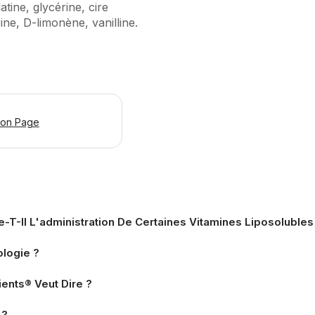
atine, glycérine, cire
ine, D-limonène, vanilline.
ion Page
T-Il L'administration De Certaines Vitamines Liposolubles
logie ?
ents® Veut Dire ?
 ?