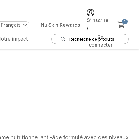
S’inscrire
0
 Français
Nu Skin Rewards
/
Se
otre impact
connecter
me nutritionnel anti-âge formulé avec des niveaux