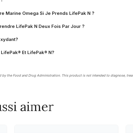
re Marine Omega Si Je Prends LifePak N ?
Prendre LifePak N Deux Fois Par Jour ?
oxydant?
e LifePak® Et LifePak® N?
by the Food and Drug Administration. This product is not intended to diagnose, treat,
ssi aimer