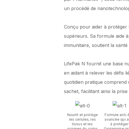
un procédé de nanotechnologie 
Conçu pour aider à protéger la
supérieurs. Sa formule aide à 
immunitaire, soutient la santé 
LifePak N fournit une base nut
en aidant à relever les défis 
quotidien pratique comprend 
sachet, facilitant ainsi la pr
Nourrit et protège
Formule anti-
les cellules, les
avancée qui a
tissus et les
à protéger
organes du corps
l’organisme g