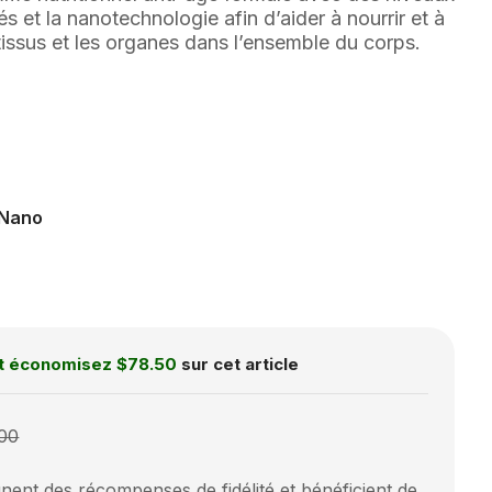
s et la nanotechnologie afin d’aider à nourrir et à
 tissus et les organes dans l’ensemble du corps.
Nano
t économisez
$78.50
sur cet article
00
ent des récompenses de fidélité et bénéficient de