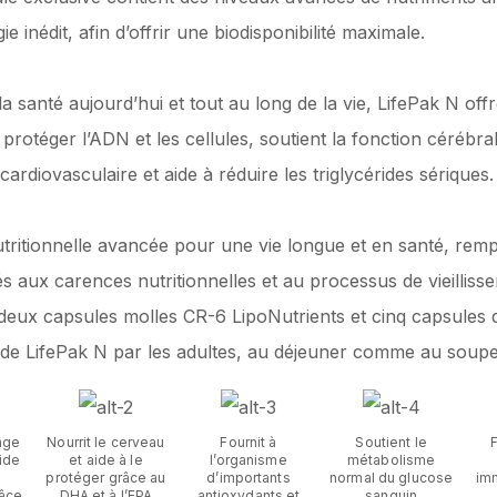
inédit, afin d’offrir une biodisponibilité maximale.
 santé aujourd’hui et tout au long de la vie, LifePak N offr
protéger l’ADN et les cellules, soutient la fonction cérébra
cardiovasculaire et aide à réduire les triglycérides sériques.
ritionnelle avancée pour une vie longue et en santé, remplie
liés aux carences nutritionnelles et au processus de vieilli
deux capsules molles CR-6 LipoNutrients et cinq capsules d
ise de LifePak N par les adultes, au déjeuner comme au soupe
âge
Nourrit le cerveau
Fournit à
Soutient le
ide
et aide à le
l’organisme
métabolisme
protéger grâce au
d’importants
normal du glucose
imm
râce
DHA et à l’EPA
antioxydants et
sanguin