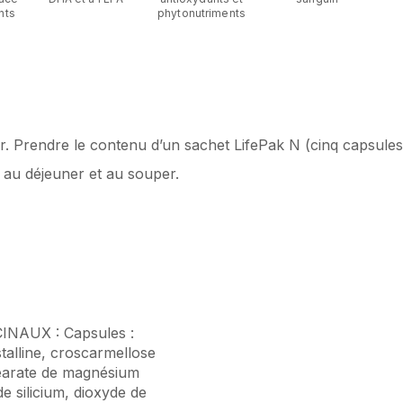
nts
phytonutriments
r. Prendre le contenu d’un sachet LifePak N (cinq capsules
, au déjeuner et au souper.
NAUX : Capsules :
stalline, croscarmellose
téarate de magnésium
e silicium, dioxyde de