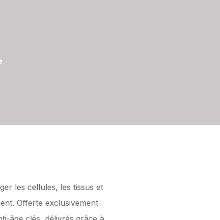
e
 les cellules, les tissus et
ement. Offerte exclusivement
i-âge clés, délivrés grâce à