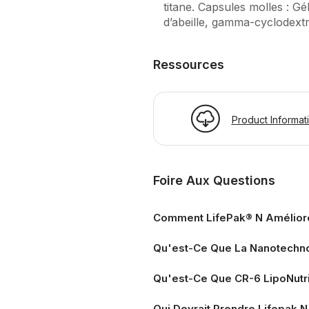
titane. Capsules molles : Gél
d’abeille, gamma-cyclodextr
Ressources
Product Informat
Foire Aux Questions
Comment LifePak® N Améliore-
Qu'est-Ce Que La Nanotechno
Qu'est-Ce Que CR-6 LipoNutri
Qui Devrait Prendre Lifepak N