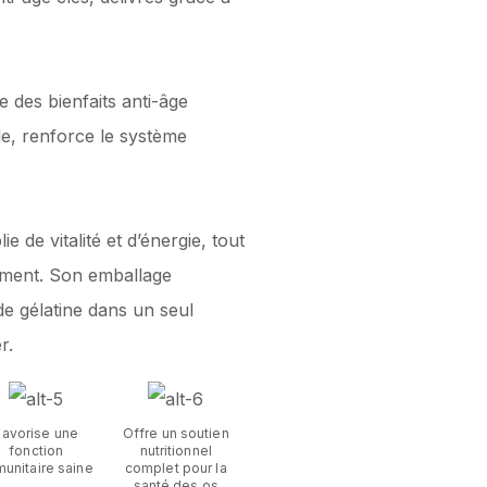
e des bienfaits anti-âge
le, renforce le système
 de vitalité et d’énergie, tout
ssement. Son emballage
e gélatine dans un seul
r.
Favorise une
Offre un soutien
fonction
nutritionnel
unitaire saine
complet pour la
santé des os