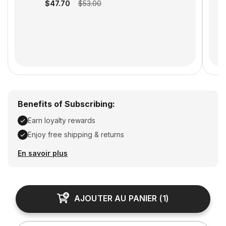
$47.70
$53.00
Benefits of Subscribing:
Earn loyalty rewards
Enjoy free shipping & returns
Earn loyalty rewards, Enjoy free shipping & returns
En savoir plus
AJOUTER AU PANIER
(
1
)