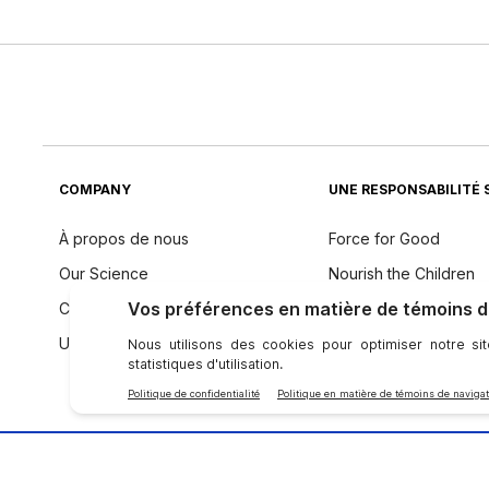
COMPANY
UNE RESPONSABILITÉ 
À propos de nous
Force for Good
Our Science
Nourish the Children
Code de conduite
Durabilité
Une voix mondiale
Philosophie des ingré
SE CONNECTER AVEC NU SKIN