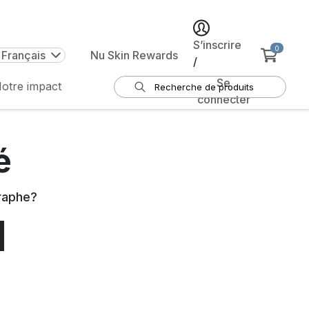
S’inscrire
0
 Français
Nu Skin Rewards
/
Se
otre impact
connecter
é
raphe
?