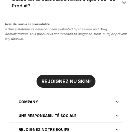
Produit?
Avis de non-responsabilité
*These statements have not been evaluated by the Food and Drug
Administration. This product is not intended to diagnose, treat, cure, or prevent
any disease.
REJOIGNEZ NU SKIN!
COMPANY
UNE RESPONSABILITÉ SOCIALE
REJOIGNEZ NOTRE EQUIPE