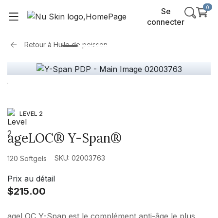
0
Se
connecter
Retour à
Huile de poisson
LEVEL 2
ageLOC® Y-Span®
SKU: 02003763
120 Softgels
Prix au détail
$215.00
ageLOC Y-Span est le complément anti-âge le plus