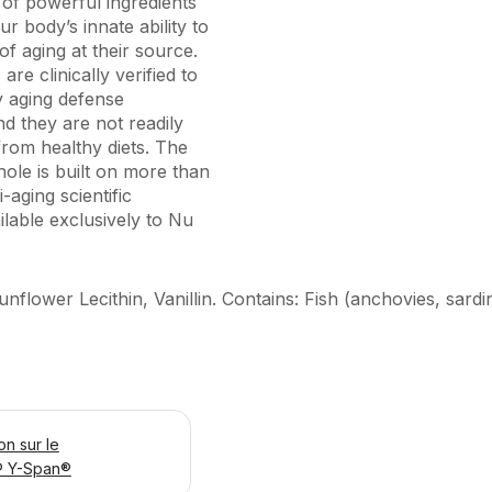
of powerful ingredients
r body’s innate ability to
 of aging at their source.
are clinically verified to
y aging defense
d they are not readily
from healthy diets. The
ole is built on more than
-aging scientific
lable exclusively to Nu
nflower Lecithin, Vanillin. Contains: Fish (anchovies, sardi
on sur le
® Y-Span®