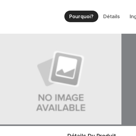
Pourquoi?
Détails
In
Détails Du Produit