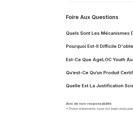
Foire Aux Questions
Quels Sont Les Mécanismes D
Pourquoi Est-Il Difficile D'o
Est-Ce Que AgeLOC Youth Au
Qu’est-Ce Qu’un Produit Certi
Quelle Est La Justification Sc
Avis de non-responsabilité
*These statements have not been evaluated 