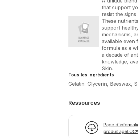
A unique blend 
that support you
resist the signs
These nutrients 
support health
mechanisms, an
available even 
formula as a wh
a decade of anti
knowledge, avai
Skin.
Tous les ingrédients
Gelatin, Glycerin, Beeswax, Su
Ressources
Page d'informati
produit ageLOC