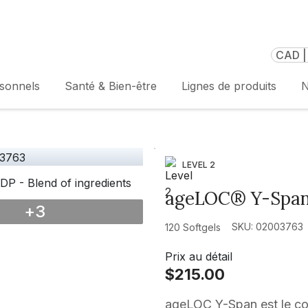
CAD |
rsonnels
Santé & Bien-être
Lignes de produits
N
LEVEL 2
ageLOC® Y-Spa
+
3
SKU: 02003763
120 Softgels
Prix au détail
$215.00
ageLOC Y-Span est le co