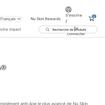
S’inscrire
0
 Français
Nu Skin Rewards
/
Se
otre impact
connecter
n®
mplément anti-âge le plus avancé de Nu Skin,