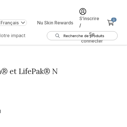
S’inscrire
0
 Français
Nu Skin Rewards
/
Se
otre impact
connecter
® et LifePak® N
l