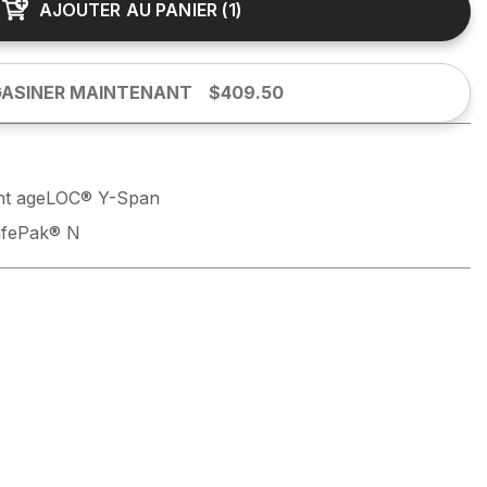
AJOUTER AU PANIER
(
1
)
ASINER MAINTENANT
$409.50
ent ageLOC® Y-Span
LifePak® N