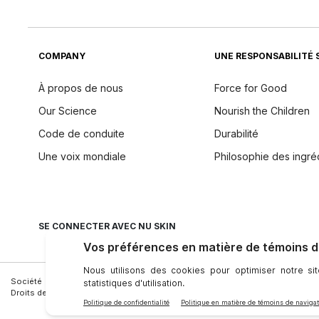
COMPANY
UNE RESPONSABILITÉ 
À propos de nous
Force for Good
Our Science
Nourish the Children
Code de conduite
Durabilité
Une voix mondiale
Philosophie des ingré
SE CONNECTER AVEC NU SKIN
Société
|
Juridique
|
Conditions D’utilisation
|
Personne-Ressource
|
Confide
Droits des personnes concernées
|