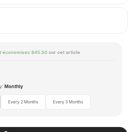
t économisez
$45.50
sur cet article
y:
Monthly
ed to Monthly
Every 2 Months
Every 3 Months