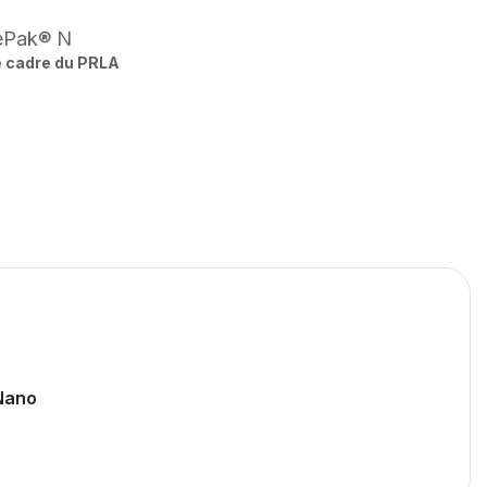
ePak® N
e cadre du PRLA
Nano