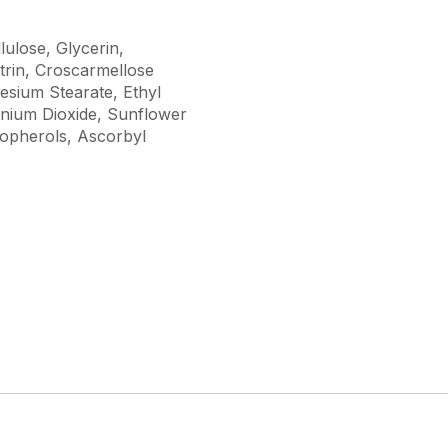
llulose, Glycerin,
rin, Croscarmellose
esium Stearate, Ethyl
itanium Dioxide, Sunflower
copherols, Ascorbyl