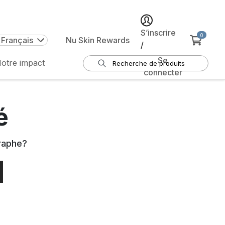
S’inscrire
0
 Français
Nu Skin Rewards
/
Se
otre impact
connecter
é
raphe
?