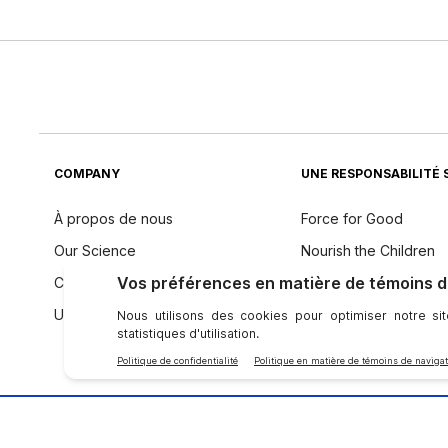
COMPANY
UNE RESPONSABILITÉ 
À propos de nous
Force for Good
Our Science
Nourish the Children
Code de conduite
Durabilité
Une voix mondiale
Philosophie des ingré
SE CONNECTER AVEC NU SKIN