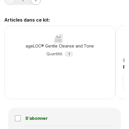
Articles dans ce kit
:
ageLOC® Gentle Cleanse and Tone
Quantité
:
1
Sél
Fa
S’abonner
Subscription disabled