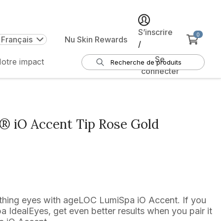
S’inscrire
0
 Français
Nu Skin Rewards
/
Se
otre impact
connecter
 iO Accent Tip Rose Gold
ything eyes with ageLOC LumiSpa iO Accent. If you
IdealEyes, get even better results when you pair it