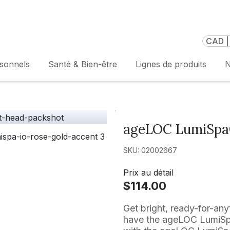
CAD |
rsonnels
Santé & Bien-être
Lignes de produits
N
ageLOC LumiSpa®
SKU: 02002667
Prix au détail
$114.00
Get bright, ready-for-an
have the ageLOC LumiSpa 