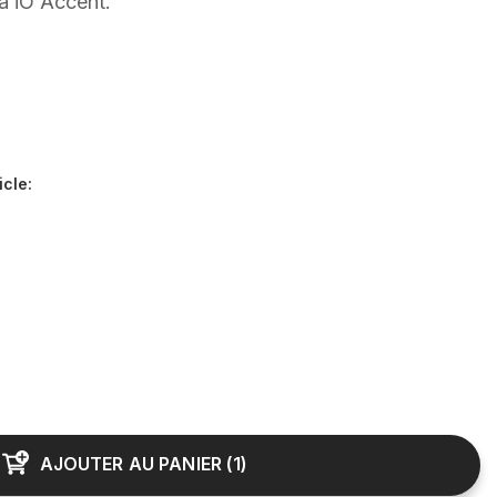
a iO Accent.
icle
:
AJOUTER AU PANIER
(
1
)