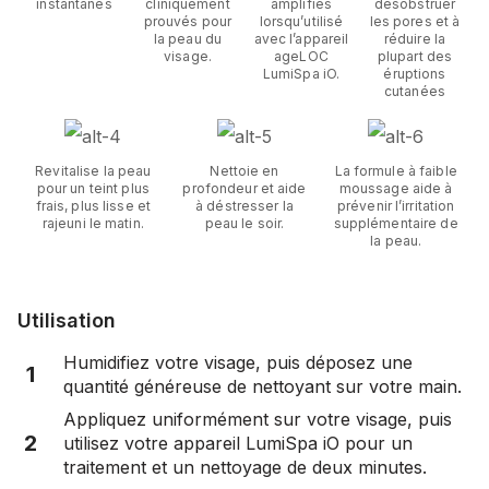
instantanés
cliniquement
amplifiés
désobstruer
prouvés pour
lorsqu’utilisé
les pores et à
la peau du
avec l’appareil
réduire la
visage.
ageLOC
plupart des
LumiSpa iO.
éruptions
cutanées
Revitalise la peau
Nettoie en
La formule à faible
pour un teint plus
profondeur et aide
moussage aide à
frais, plus lisse et
à déstresser la
prévenir l’irritation
rajeuni le matin.
peau le soir.
supplémentaire de
la peau.
Utilisation
Humidifiez votre visage, puis déposez une
1
quantité généreuse de nettoyant sur votre main.
Appliquez uniformément sur votre visage, puis
2
utilisez votre appareil LumiSpa iO pour un
traitement et un nettoyage de deux minutes.