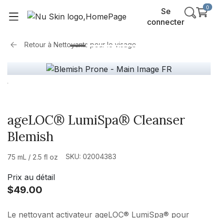
0
Se
connecter
Retour à
Nettoyants pour le visage
ageLOC® LumiSpa® Cleanser
Blemish
SKU: 02004383
75 mL / 2.5 fl oz
Prix au détail
$49.00
Le nettoyant activateur ageLOC® LumiSpa® pour