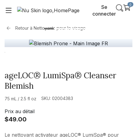
0
Se
connecter
Retour à
Nettoyants pour le visage
ageLOC® LumiSpa® Cleanser
Blemish
SKU: 02004383
75 mL / 2.5 fl oz
Prix au détail
$49.00
Le nettoyant activateur ageLOC® LumiSpa® pour