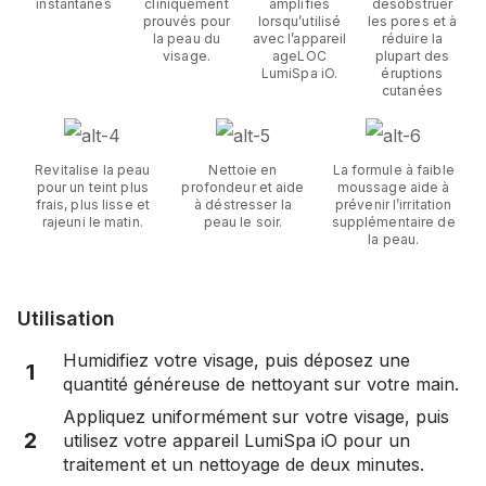
instantanés
cliniquement
amplifiés
désobstruer
prouvés pour
lorsqu’utilisé
les pores et à
la peau du
avec l’appareil
réduire la
visage.
ageLOC
plupart des
LumiSpa iO.
éruptions
cutanées
Revitalise la peau
Nettoie en
La formule à faible
pour un teint plus
profondeur et aide
moussage aide à
frais, plus lisse et
à déstresser la
prévenir l’irritation
rajeuni le matin.
peau le soir.
supplémentaire de
la peau.
Utilisation
Humidifiez votre visage, puis déposez une
1
quantité généreuse de nettoyant sur votre main.
Appliquez uniformément sur votre visage, puis
2
utilisez votre appareil LumiSpa iO pour un
traitement et un nettoyage de deux minutes.