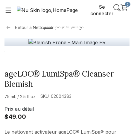
0
Se
connecter
Retour à
Nettoyants pour le visage
ageLOC® LumiSpa® Cleanser
Blemish
SKU: 02004383
75 mL / 2.5 fl oz
Prix au détail
$49.00
Le nettoyant activateur ageLOC® LumiSpa® pour