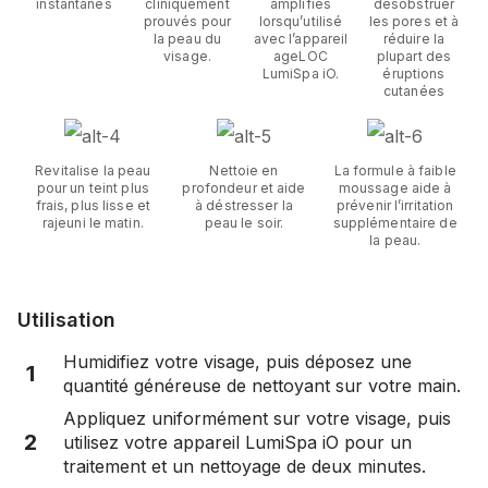
instantanés
cliniquement
amplifiés
désobstruer
prouvés pour
lorsqu’utilisé
les pores et à
la peau du
avec l’appareil
réduire la
visage.
ageLOC
plupart des
LumiSpa iO.
éruptions
cutanées
Revitalise la peau
Nettoie en
La formule à faible
pour un teint plus
profondeur et aide
moussage aide à
frais, plus lisse et
à déstresser la
prévenir l’irritation
rajeuni le matin.
peau le soir.
supplémentaire de
la peau.
Utilisation
Humidifiez votre visage, puis déposez une
1
quantité généreuse de nettoyant sur votre main.
Appliquez uniformément sur votre visage, puis
2
utilisez votre appareil LumiSpa iO pour un
traitement et un nettoyage de deux minutes.